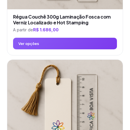
Régua Couchê 300g Laminação Fosca com
Verniz Localizado e Hot Stamping
A partir de
R$
1.686,00
Ver opções
Este
produto
tem
várias
variantes.
As
opções
podem
ser
escolhidas