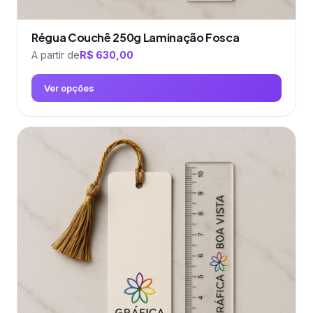
Régua Couchê 250g Laminação Fosca
A partir de
R$
630,00
Ver opções
Este
produto
tem
várias
variantes.
As
opções
podem
ser
escolhidas
na