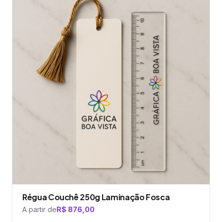
tem
várias
variantes.
As
opções
podem
ser
escolhidas
na
página
do
produto
Régua Couchê 250g Laminação Fosca
A partir de
R$
876,00