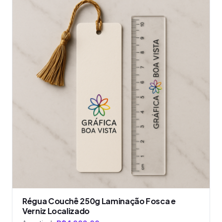
produto
tem
várias
variantes.
As
opções
podem
ser
escolhidas
na
página
do
produto
Régua Couchê 250g Laminação Fosca e
Verniz Localizado