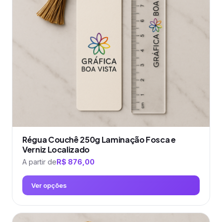
opções
podem
ser
escolhidas
na
página
do
produto
Régua Couchê 250g Laminação Fosca e
Verniz Localizado
A partir de
R$
876,00
Ver opções
Este