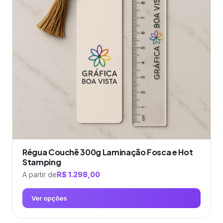
As
opções
podem
ser
escolhidas
na
página
do
produto
Régua Couchê 300g Laminação Fosca e Hot
Stamping
A partir de
R$
1.298,00
Ver opções