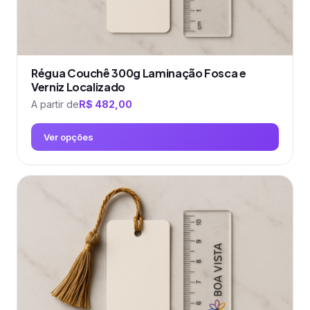
produto
Régua Couchê 300g Laminação Fosca e
Verniz Localizado
A partir de
R$
482,00
Ver opções
Este
produto
tem
várias
variantes.
As
opções
podem