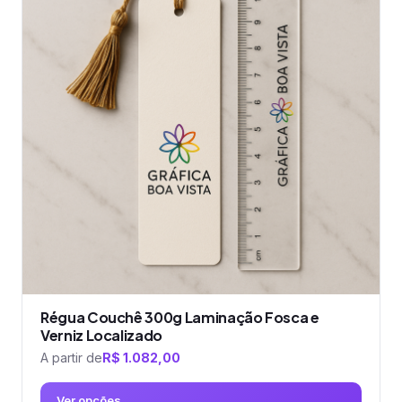
várias
variantes.
As
opções
podem
ser
escolhidas
na
página
do
produto
Régua Couchê 300g Laminação Fosca e
Verniz Localizado
A partir de
R$
1.082,00
Ver opções