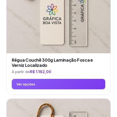
ser
escolhidas
na
página
do
produto
Régua Couchê 300g Laminação Fosca e
Verniz Localizado
A partir de
R$
1.162,00
Ver opções
Este
produto
tem