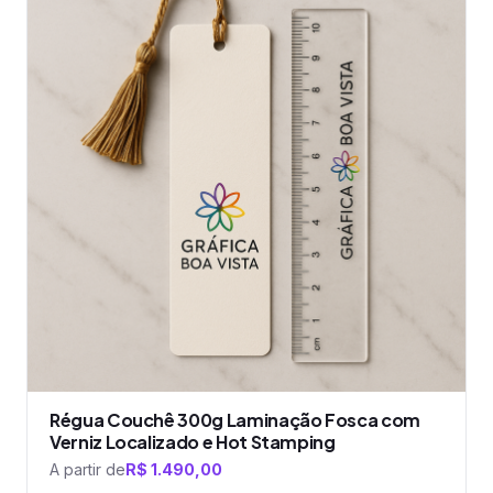
tem
várias
variantes.
As
opções
podem
ser
escolhidas
na
página
do
produto
Régua Couchê 300g Laminação Fosca com
Verniz Localizado e Hot Stamping
A partir de
R$
1.490,00