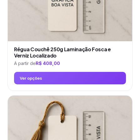
página
do
produto
Régua Couchê 250g Laminação Fosca e
Verniz Localizado
A partir de
R$
408,00
Ver opções
Este
produto
tem
várias
variantes.
As