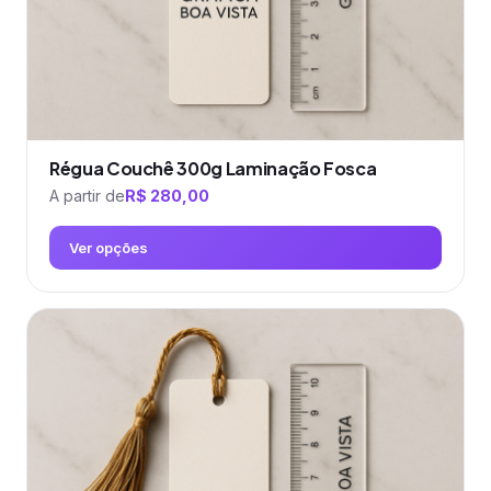
página
do
produto
Régua Couchê 300g Laminação Fosca
A partir de
R$
280,00
Ver opções
Este
produto
tem
várias
variantes.
As
opções