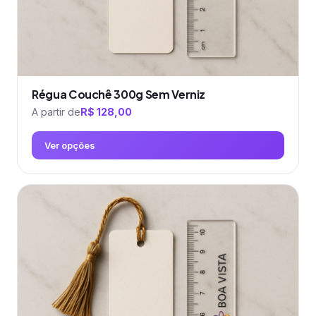
do
produto
Régua Couchê 300g Sem Verniz
A partir de
R$
128,00
Ver opções
Este
produto
tem
várias
variantes.
As
opções
podem