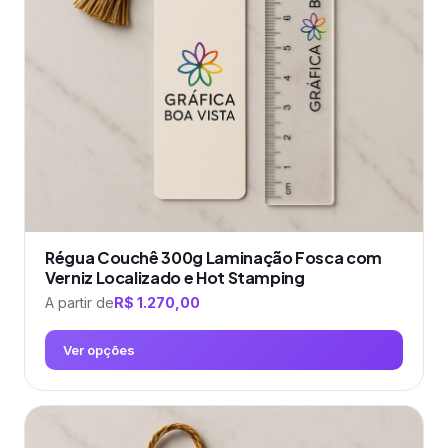
podem
ser
escolhidas
na
página
do
produto
Régua Couchê 300g Laminação Fosca com
Verniz Localizado e Hot Stamping
A partir de
R$
1.270,00
Ver opções
Este
produto