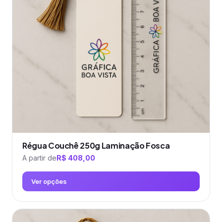
Régua Couchê 250g Laminação Fosca
A partir de
R$
408,00
Ver opções
Este
produto