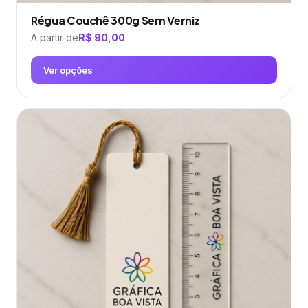
Régua Couchê 300g Sem Verniz
A partir de
R$
90,00
Ver opções
Este
produto
tem
várias
variantes.
As
opções
podem
ser
escolhidas
na
página