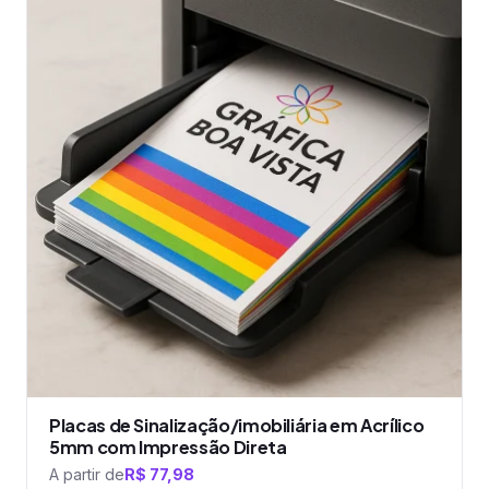
tem
várias
variantes.
As
opções
podem
ser
escolhidas
na
página
do
produto
Placas de Sinalização/imobiliária em Acrílico
5mm com Impressão Direta
A partir de
R$
77,98