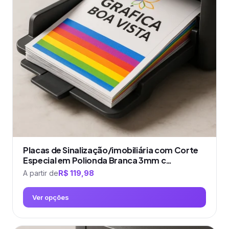
opções
podem
ser
escolhidas
na
página
do
produto
Placas de Sinalização/imobiliária com Corte
Especial em Polionda Branca 3mm c…
A partir de
R$
119,98
Ver opções
Este