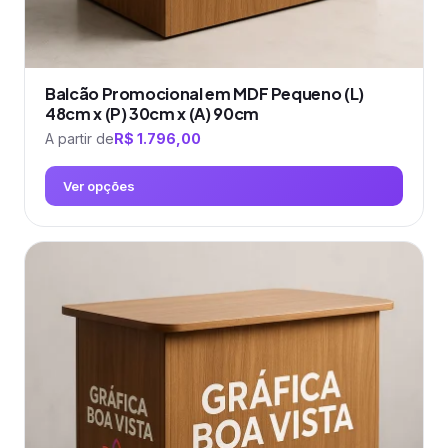
Balcão Promocional em MDF Pequeno (L)
48cm x (P) 30cm x (A) 90cm
A partir de
R$
1.796,00
Ver opções
Este
produto
tem
várias
variantes.
As
opções
podem
ser