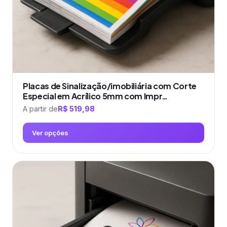
página
do
produto
Placas de Sinalização/imobiliária com Corte
Especial em Acrílico 5mm com Impr…
A partir de
R$
519,98
Ver opções
Este
produto
tem
várias
variantes.
As