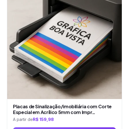
várias
variantes.
As
opções
podem
ser
escolhidas
na
página
do
produto
Placas de Sinalização/imobiliária com Corte
Especial em Acrílico 5mm com Impr…
A partir de
R$
159,98