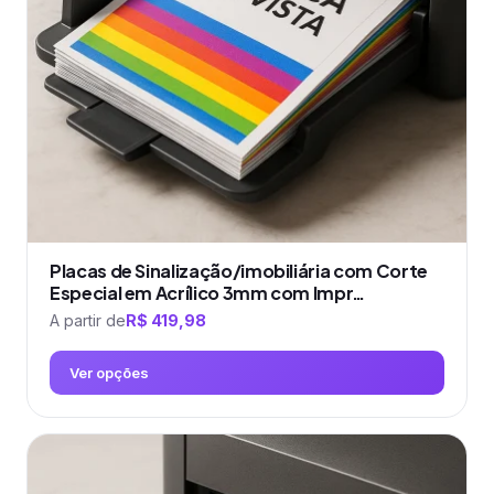
ser
escolhidas
na
página
do
produto
Placas de Sinalização/imobiliária com Corte
Especial em Acrílico 3mm com Impr…
A partir de
R$
419,98
Ver opções
Este
produto
tem