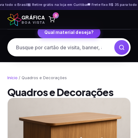
o Brasil
🏪 Retire grátis na loja em Curitiba
🚚 Frete fixo R$ 35 para todo o Brasil
Pular
0
GRÁFICA
para
BOA VISTA
o
Qual material deseja?
conteúdo
Início
/ Quadros e Decorações
Quadros e Decorações