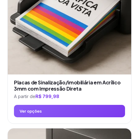
podem
ser
escolhidas
na
página
do
produto
Placas de Sinalização/imobiliária em Acrílico
3mm com Impressão Direta
A partir de
R$
799,98
Ver opções
Este
produto