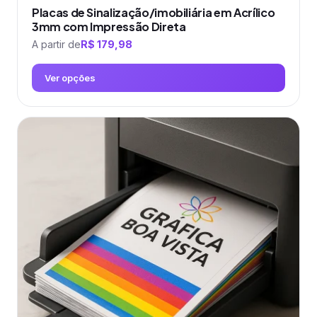
Placas de Sinalização/imobiliária em Acrílico
3mm com Impressão Direta
A partir de
R$
179,98
Ver opções
Este
produto
tem
várias
variantes.
As
opções
podem
ser
escolhidas
na
página