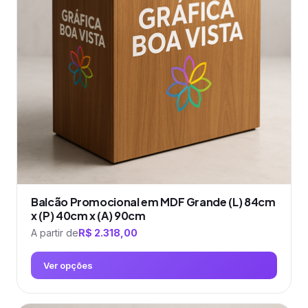
Balcão Promocional em MDF Grande (L) 84cm
x (P) 40cm x (A) 90cm
A partir de
R$
2.318,00
Ver opções
Este