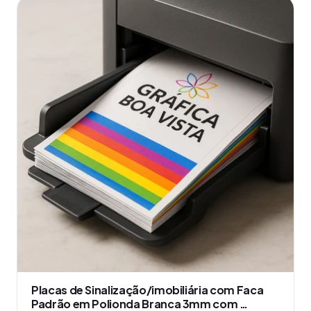
produto
tem
várias
variantes.
As
opções
podem
ser
escolhidas
na
página
do
produto
Placas de Sinalização/imobiliária com Faca
Padrão em Polionda Branca 3mm com …