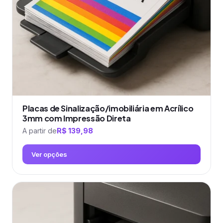
escolhidas
na
página
do
produto
Placas de Sinalização/imobiliária em Acrílico
3mm com Impressão Direta
A partir de
R$
139,98
Ver opções
Este
produto
tem
várias