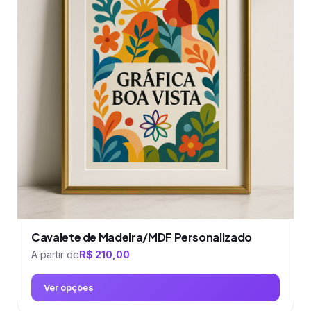
variantes.
As
opções
podem
ser
escolhidas
na
página
do
produto
Cavalete de Madeira/MDF Personalizado
A partir de
R$
210,00
Ver opções