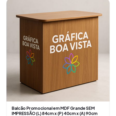
produto
tem
várias
variantes.
As
opções
podem
ser
escolhidas
na
página
do
produto
Balcão Promocional em MDF Grande SEM
IMPRESSÃO (L) 84cm x (P) 40cm x (A) 90cm