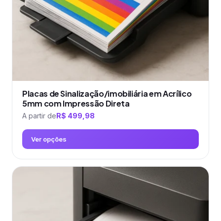
na
página
do
produto
Placas de Sinalização/imobiliária em Acrílico
5mm com Impressão Direta
A partir de
R$
499,98
Ver opções
Este
produto
tem
várias
variantes.