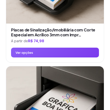
produto
Placas de Sinalização/imobiliária com Corte
Especial em Acrílico 3mm com Impr…
A partir de
R$
74,98
Ver opções
Este
produto
tem
várias
variantes.
As
opções
podem