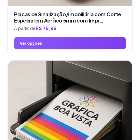
Placas de Sinalização/imobiliária com Corte
Especial em Acrílico 5mm com Impr…
A partir de
R$
79,98
Ver opções
Este
produto
tem
várias
variantes.
As
opções
podem
ser
escolhidas
na