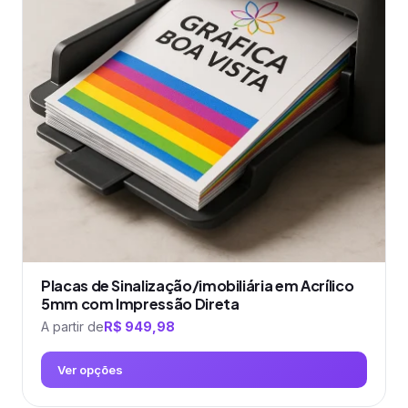
As
opções
podem
ser
escolhidas
na
página
do
produto
Placas de Sinalização/imobiliária em Acrílico
5mm com Impressão Direta
A partir de
R$
949,98
Ver opções