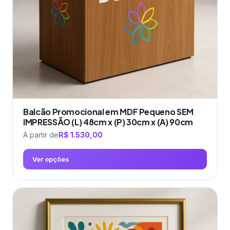
escolhidas
na
página
do
produto
Balcão Promocional em MDF Pequeno SEM
IMPRESSÃO (L) 48cm x (P) 30cm x (A) 90cm
A partir de
R$
1.530,00
Ver opções
Este
produto
tem
várias