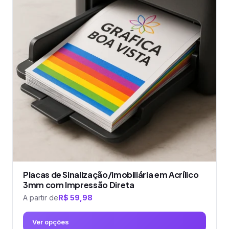
variantes.
As
opções
podem
ser
escolhidas
na
página
do
produto
Placas de Sinalização/imobiliária em Acrílico
3mm com Impressão Direta
A partir de
R$
59,98
Ver opções