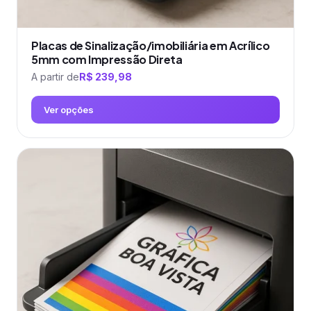
Placas de Sinalização/imobiliária em Acrílico
5mm com Impressão Direta
A partir de
R$
239,98
Ver opções
Este
produto
tem
várias
variantes.
As
opções
podem
ser
escolhidas