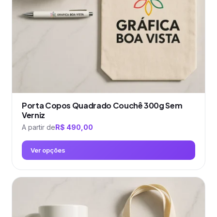
escolhidas
na
página
do
produto
Porta Copos Quadrado Couchê 300g Sem
Verniz
A partir de
R$
490,00
Ver opções
Este
produto
tem
várias