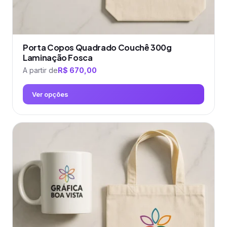
Porta Copos Quadrado Couchê 300g
Laminação Fosca
A partir de
R$
670,00
Ver opções
Este
produto
tem
várias
variantes.
As
opções
podem
ser