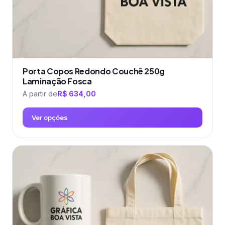
do
produto
Porta Copos Redondo Couchê 250g
Laminação Fosca
A partir de
R$
634,00
Ver opções
Este
produto
tem
várias
variantes.
As
opções