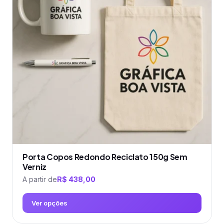
As
opções
podem
ser
escolhidas
na
página
do
produto
Porta Copos Redondo Reciclato 150g Sem
Verniz
A partir de
R$
438,00
Ver opções