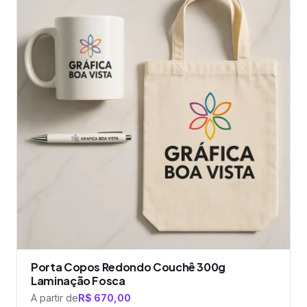
tem
várias
variantes.
As
opções
podem
ser
escolhidas
na
página
do
produto
Porta Copos Redondo Couchê 300g
Laminação Fosca
A partir de
R$
670,00