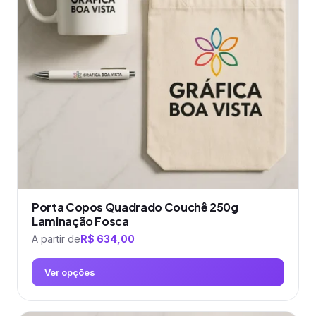
Porta Copos Quadrado Couchê 250g
Laminação Fosca
A partir de
R$
634,00
Ver opções
Este