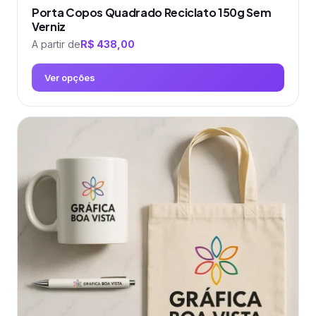
Porta Copos Quadrado Reciclato 150g Sem
Verniz
A partir de
R$
438,00
Ver opções
Este
produto
tem
várias
variantes.
As
opções
podem
ser
escolhidas
na
página