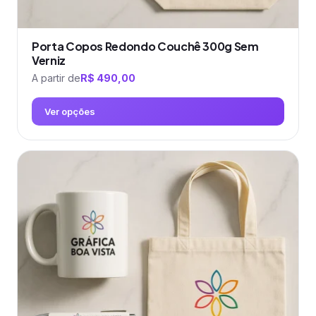
Porta Copos Redondo Couchê 300g Sem
Verniz
A partir de
R$
490,00
Ver opções
Este
produto
tem
várias
variantes.
As
opções
podem
ser
escolhidas