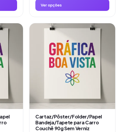
Ver opções
Este
produto
tem
várias
variantes.
As
opções
podem
ser
escolhidas
na
página
do
produto
apel
Cartaz/Pôster/Folder/Papel
rro
Bandeja/Tapete para Carro
Couchê 90g Sem Verniz