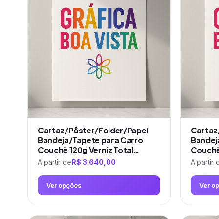
várias
várias
variantes.
variantes.
As
As
opções
opções
podem
podem
ser
ser
escolhidas
escolhidas
na
na
página
página
do
do
produto
produto
Cartaz/Pôster/Folder/Papel
Cartaz
Bandeja/Tapete para Carro
Bandej
Couchê 120g Verniz Total…
Couchê
A partir de
R$
3.640,00
A partir 
Ver opções
Ver o
Este
Este