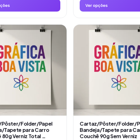
pções
Ver opções
Este
produto
tem
várias
variantes.
As
opções
podem
ser
escolhidas
na
página
do
produto
/Pôster/Folder/Papel
Cartaz/Pôster/Folder/P
a/Tapete para Carro
Bandeja/Tapete para Ca
80g Verniz Total …
Couchê 90g Sem Verniz