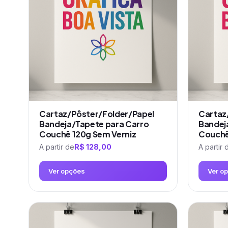
Cartaz/Pôster/Folder/Papel
Cartaz
Bandeja/Tapete para Carro
Bandej
Couchê 120g Sem Verniz
Couchê
A partir de
R$
128,00
A partir 
Ver opções
Ver o
Este
Este
produto
produto
tem
tem