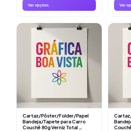
Ver opções
Ver o
Este
Este
produto
produto
tem
tem
várias
várias
variantes.
variantes.
As
As
opções
opções
podem
podem
ser
ser
escolhidas
escolhidas
na
na
página
página
do
do
produto
produto
Cartaz/Pôster/Folder/Papel
Cartaz
Bandeja/Tapete para Carro
Bandej
Couchê 80g Verniz Total …
Couchê 