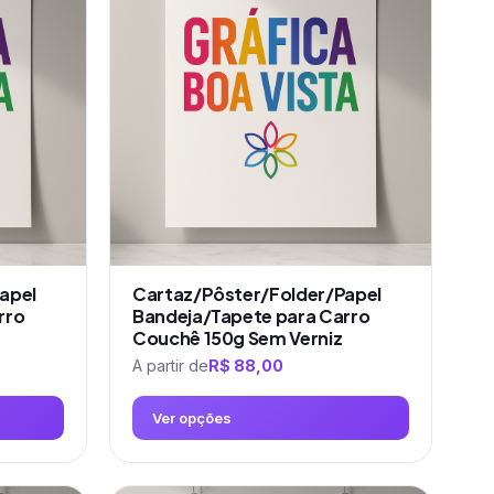
várias
variantes.
As
opções
podem
ser
escolhidas
na
página
do
produto
apel
Cartaz/Pôster/Folder/Papel
rro
Bandeja/Tapete para Carro
Couchê 150g Sem Verniz
A partir de
R$
88,00
Ver opções
Este