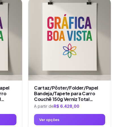
produto
tem
várias
variantes.
As
opções
podem
ser
escolhidas
na
página
do
produto
apel
Cartaz/Pôster/Folder/Papel
rro
Bandeja/Tapete para Carro
l…
Couchê 150g Verniz Total…
A partir de
R$
6.428,00
Ver opções