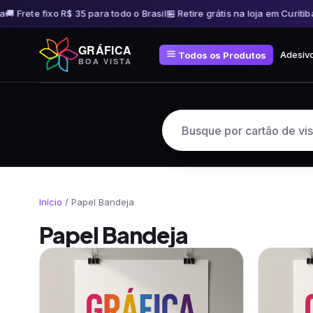
 Frete fixo R$ 35 para todo o Brasil
🏪 Retire grátis na loja em Curitiba
🚚
Pular
GRÁFICA
para
Adesiv
Todos os Produtos
BOA VISTA
o
conteúdo
Início
/ Papel Bandeja
Papel Bandeja