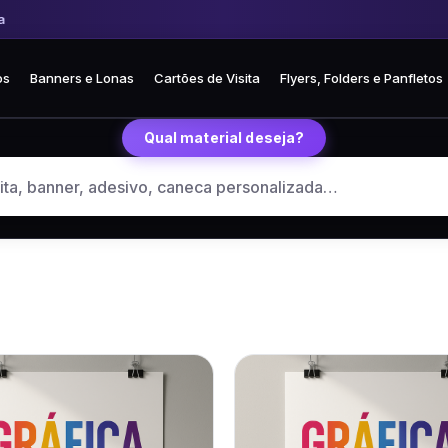
 Frete fixo R$ 35 para todo o Brasil
🏪 Retire grátis na loja em Curitiba
os
Banners e Lonas
Cartões de Visita
Flyers, Folders e Panfletos
Qual material deseja?