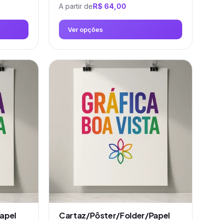
A partir de
R$
64,00
Ver opções
Este
produto
tem
várias
variantes.
As
opções
podem
ser
escolhidas
na
página
do
produto
apel
Cartaz/Pôster/Folder/Papel