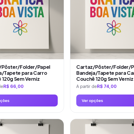
/Pôster/Folder/Papel
Cartaz/Pôster/Folder/P
a/Tapete para Carro
Bandeja/Tapete para Ca
 120g Sem Verniz
Couchê 120g Sem Verniz
de
R$
66,00
A partir de
R$
74,00
pções
Ver opções
Este
produto
tem