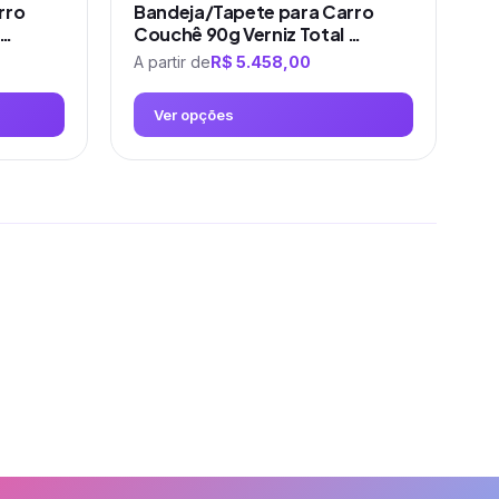
rro
Bandeja/Tapete para Carro
 …
Couchê 90g Verniz Total …
A partir de
R$
5.458,00
Ver opções
Este
produto
tem
várias
variantes.
As
opções
podem
ser
escolhidas
na
página