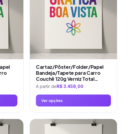
apel
Cartaz/Pôster/Folder/Papel
rro
Bandeja/Tapete para Carro
Couchê 120g Verniz Total…
A partir de
R$
3.458,00
Ver opções
Este
produto
tem