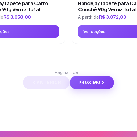
a/Tapete para Carro
Bandeja/Tapete para Ca
90g Verniz Total …
Couchê 90g Verniz Total
de
R$
3.058,00
A partir de
R$
3.072,00
pções
Ver opções
Este
produto
tem
várias
1
2
Página
de
variantes.
ANTERIOR
PRÓXIMO
As
opções
podem
ser
escolhidas
na
página