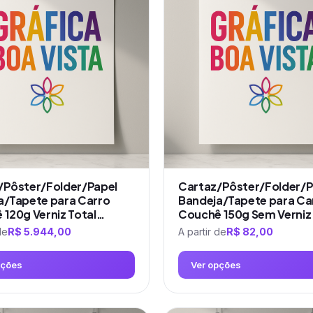
várias
variantes.
As
opções
podem
ser
escolhidas
na
página
do
produto
/Pôster/Folder/Papel
Cartaz/Pôster/Folder/P
a/Tapete para Carro
Bandeja/Tapete para Ca
 120g Verniz Total…
Couchê 150g Sem Verniz
de
R$
5.944,00
A partir de
R$
82,00
pções
Ver opções
Este