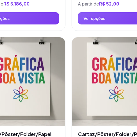
de
R$
5.186,00
A partir de
R$
52,00
pções
Ver opções
Este
produto
tem
várias
variantes.
As
opções
podem
ser
escolhidas
na
página
do
produto
/Pôster/Folder/Papel
Cartaz/Pôster/Folder/P