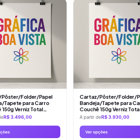
produto
tem
várias
variantes.
As
opções
podem
ser
escolhidas
na
página
do
produto
/Pôster/Folder/Papel
Cartaz/Pôster/Folder/P
a/Tapete para Carro
Bandeja/Tapete para Ca
 150g Verniz Total…
Couchê 150g Verniz Tota
de
R$
3.496,00
A partir de
R$
3.930,00
pções
Ver opções