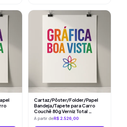
Este
produto
tem
várias
variantes.
As
opções
podem
ser
escolhidas
na
página
do
produto
apel
Cartaz/Pôster/Folder/Papel
rro
Bandeja/Tapete para Carro
Couchê 80g Verniz Total …
A partir de
R$
2.526,00