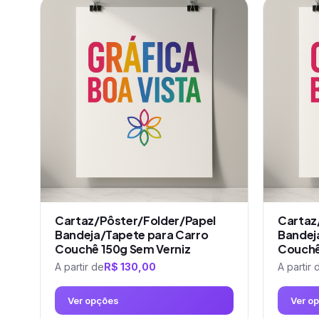
produto
produto
tem
tem
várias
várias
variantes.
variantes.
As
As
opções
opções
podem
podem
ser
ser
escolhidas
escolhidas
na
na
página
página
do
do
produto
produto
Cartaz/Pôster/Folder/Papel
Cartaz
Bandeja/Tapete para Carro
Bandej
Couchê 150g Sem Verniz
Couchê
A partir de
R$
130,00
A partir 
Ver opções
Ver o