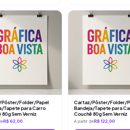
Este
produto
tem
várias
variantes.
As
opções
podem
ser
escolhidas
na
página
do
produto
/Pôster/Folder/Papel
Cartaz/Pôster/Folder/P
a/Tapete para Carro
Bandeja/Tapete para Ca
 80g Sem Verniz
Couchê 80g Sem Verniz
de
R$
62,00
A partir de
R$
122,00