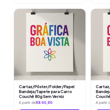
Este
Este
produto
produto
tem
tem
várias
várias
variantes.
variantes.
As
As
opções
opções
podem
podem
ser
ser
escolhidas
escolhidas
na
na
página
página
do
do
produto
produto
Cartaz/Pôster/Folder/Papel
Cartaz
Bandeja/Tapete para Carro
Bandej
Couchê 80g Sem Verniz
Couchê
A partir de
R$
60,80
A partir 