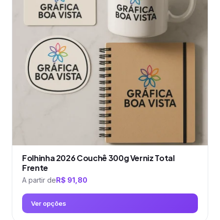
As
opções
podem
ser
escolhidas
na
página
do
produto
Folhinha 2026 Couchê 300g Verniz Total
Frente
A partir de
R$
91,80
Ver opções