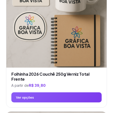
Folhinha 2026 Couchê 250g Verniz Total
Frente
A partir de
R$
39,80
Ver opções
Este