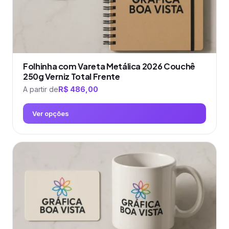
do
produto
Folhinha com Vareta Metálica 2026 Couchê
250g Verniz Total Frente
A partir de
R$
486,00
Ver opções
Este
produto
tem
várias
variantes.
As
opções