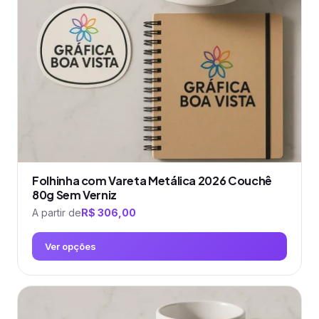
podem
ser
escolhidas
na
página
do
produto
Folhinha com Vareta Metálica 2026 Couchê
80g Sem Verniz
A partir de
R$
306,00
Ver opções
Este
produto
tem