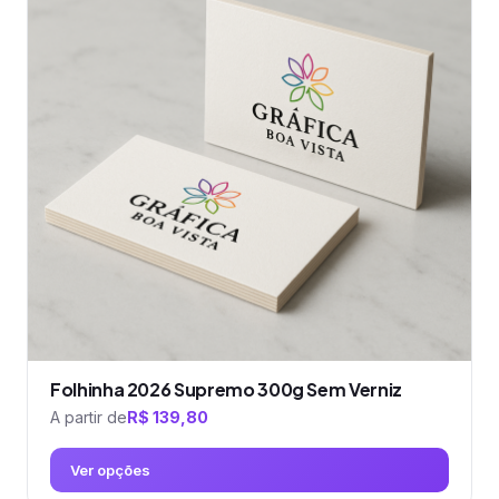
variantes.
As
opções
podem
ser
escolhidas
na
página
do
produto
Folhinha 2026 Supremo 300g Sem Verniz
A partir de
R$
139,80
Ver opções