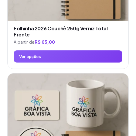
Folhinha 2026 Couchê 250g Verniz Total
Frente
A partir de
R$
65,00
Ver opções
Este
produto
tem
várias
variantes.
As
opções
podem
ser