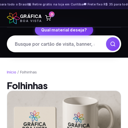
 todo o Brasil
🏪 Retire grátis na loja em Curitiba
🚚 Frete fixo R$ 35 para todo o B
Pular
0
GRÁFICA
para
BOA VISTA
o
Qual material deseja?
conteúdo
Início
/ Folhinhas
Folhinhas