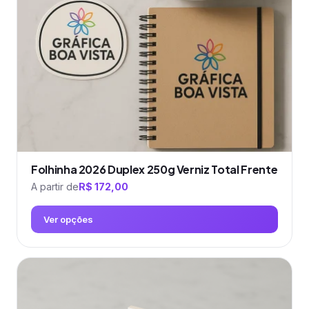
ser
escolhidas
na
página
do
produto
Folhinha 2026 Duplex 250g Verniz Total Frente
A partir de
R$
172,00
Ver opções
Este
produto
tem
várias