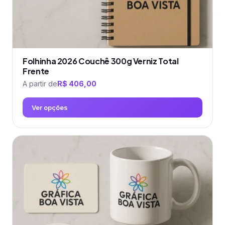
produto
Folhinha 2026 Couchê 300g Verniz Total
Frente
A partir de
R$
406,00
Ver opções
Este
produto
tem
várias
variantes.
As
opções
podem