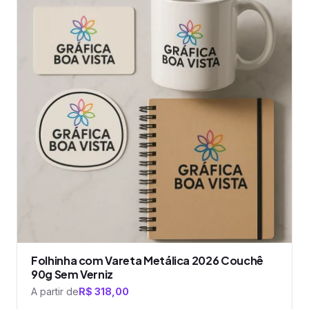
várias
variantes.
As
opções
podem
ser
escolhidas
na
página
do
produto
Folhinha com Vareta Metálica 2026 Couchê
90g Sem Verniz
A partir de
R$
318,00