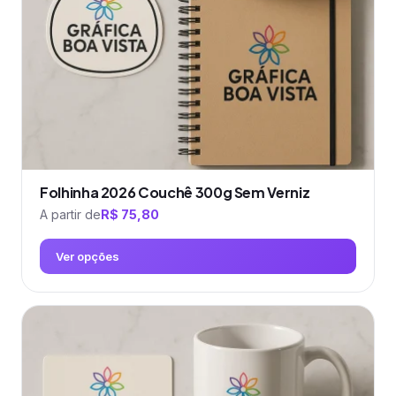
escolhidas
na
página
do
produto
Folhinha 2026 Couchê 300g Sem Verniz
A partir de
R$
75,80
Ver opções
Este
produto
tem
várias
variantes.