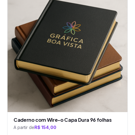
tem
várias
variantes.
As
opções
podem
ser
escolhidas
na
página
do
produto
Caderno com Wire-o Capa Dura 96 folhas
A partir de
R$
154,00