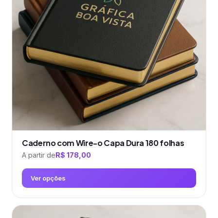
Caderno com Wire-o Capa Dura 180 folhas
A partir de
R$
178,00
Ver opções
Este
produto