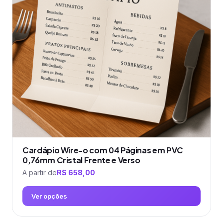
opções
podem
ser
escolhidas
na
página
do
produto
Cardápio Wire-o com 04 Páginas em PVC
0,76mm Cristal Frente e Verso
A partir de
R$
658,00
Ver opções
Este