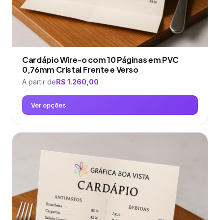
produto
Cardápio Wire-o com 10 Páginas em PVC
0,76mm Cristal Frente e Verso
A partir de
R$
1.260,00
Ver opções
Este
produto
tem
várias
variantes.
As
opções
podem