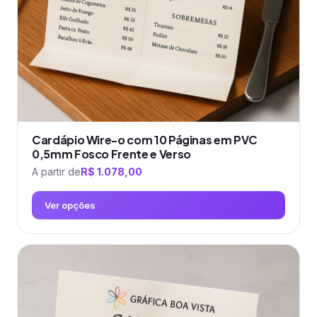
na
página
do
produto
Cardápio Wire-o com 10 Páginas em PVC
0,5mm Fosco Frente e Verso
A partir de
R$
1.078,00
Ver opções
Este
produto
tem
várias
variantes.