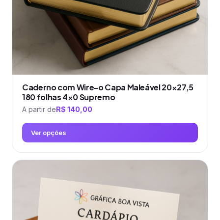
página
do
produto
Caderno com Wire-o Capa Maleável 20×27,5
180 folhas 4×0 Supremo
A partir de
R$
140,00
Ver opções
Este
produto
tem
várias
variantes.
As