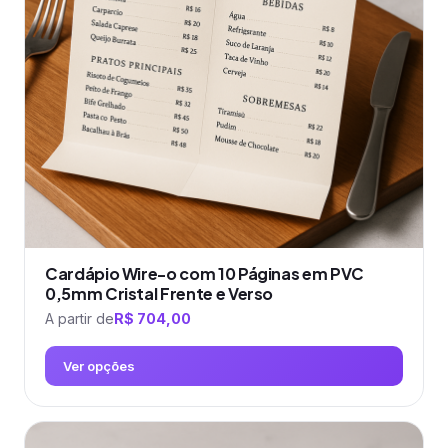
podem
ser
escolhidas
na
página
do
produto
Cardápio Wire-o com 10 Páginas em PVC
0,5mm Cristal Frente e Verso
A partir de
R$
704,00
Ver opções
Este
produto