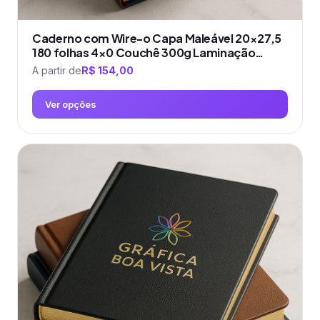
Caderno com Wire-o Capa Maleável 20×27,5
180 folhas 4×0 Couchê 300g Laminação…
A partir de
R$
154,00
Ver opções
Este
produto
tem
várias
variantes.
As
opções
podem
ser
escolhidas
na