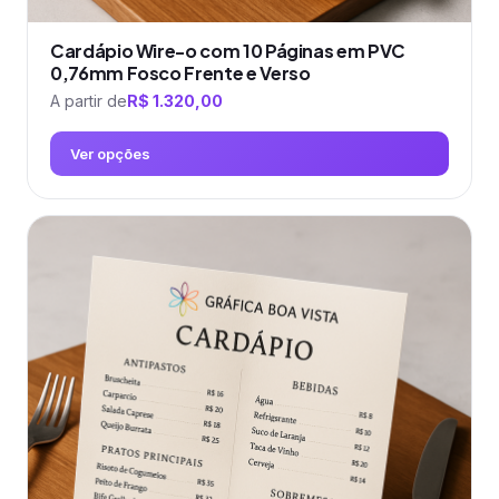
Cardápio Wire-o com 10 Páginas em PVC
0,76mm Fosco Frente e Verso
A partir de
R$
1.320,00
Ver opções
Este
produto
tem
várias
variantes.
As
opções
podem
ser
escolhidas
na