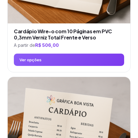
Cardápio Wire-o com 10 Páginas em PVC
0,3mm Verniz Total Frente e Verso
A partir de
R$
506,00
Ver opções
Este
produto
tem
várias
variantes.
As
opções
podem
ser