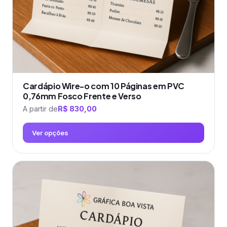
página
do
produto
Cardápio Wire-o com 10 Páginas em PVC
0,76mm Fosco Frente e Verso
A partir de
R$
830,00
Ver opções
Este
produto
tem
várias
variantes.
As