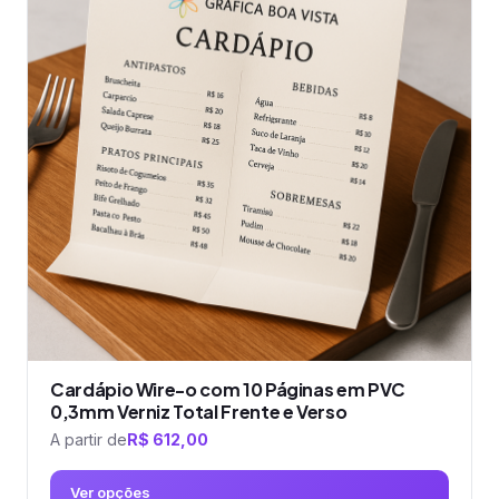
variantes.
As
opções
podem
ser
escolhidas
na
página
do
produto
Cardápio Wire-o com 10 Páginas em PVC
0,3mm Verniz Total Frente e Verso
A partir de
R$
612,00
Ver opções