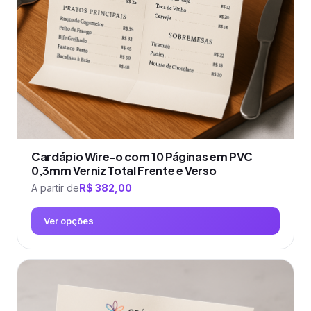
escolhidas
na
página
do
produto
Cardápio Wire-o com 10 Páginas em PVC
0,3mm Verniz Total Frente e Verso
A partir de
R$
382,00
Ver opções
Este
produto
tem
várias