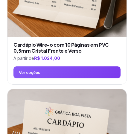
do
produto
Cardápio Wire-o com 10 Páginas em PVC
0,5mm Cristal Frente e Verso
A partir de
R$
1.024,00
Ver opções
Este
produto
tem
várias
variantes.
As
opções