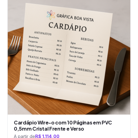
tem
várias
variantes.
As
opções
podem
ser
escolhidas
na
página
do
produto
Cardápio Wire-o com 10 Páginas em PVC
0,5mm Cristal Frente e Verso
A partir de
R$
1.114,00