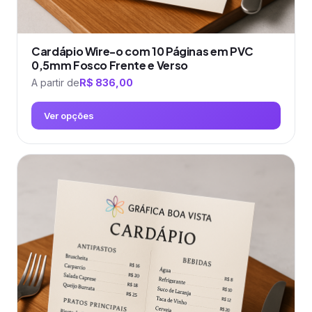
Cardápio Wire-o com 10 Páginas em PVC
0,5mm Fosco Frente e Verso
A partir de
R$
836,00
Ver opções
Este
produto
tem
várias
variantes.
As
opções
podem
ser
escolhidas