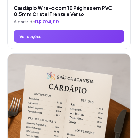
Cardápio Wire-o com 10 Páginas em PVC
0,5mm Cristal Frente e Verso
A partir de
R$
794,00
Ver opções
Este
produto
tem
várias
variantes.
As
opções
podem
ser
escolhidas
na
página