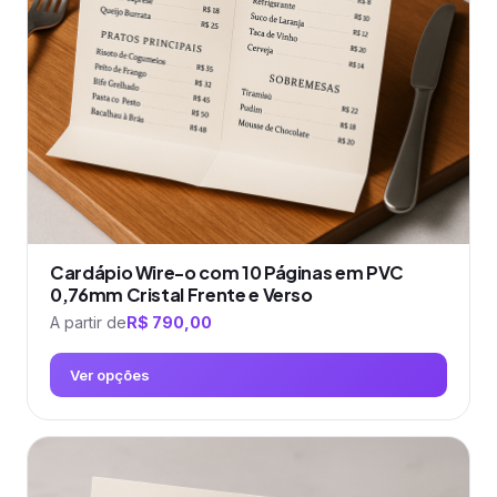
ser
escolhidas
na
página
do
produto
Cardápio Wire-o com 10 Páginas em PVC
0,76mm Cristal Frente e Verso
A partir de
R$
790,00
Ver opções
Este
produto
tem