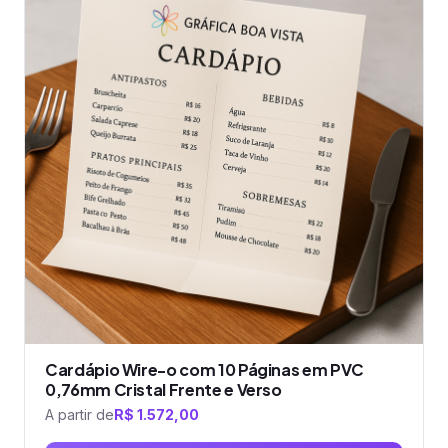
várias
variantes.
As
opções
podem
ser
escolhidas
na
página
do
produto
Cardápio Wire-o com 10 Páginas em PVC
0,76mm Cristal Frente e Verso
A partir de
R$
1.572,00