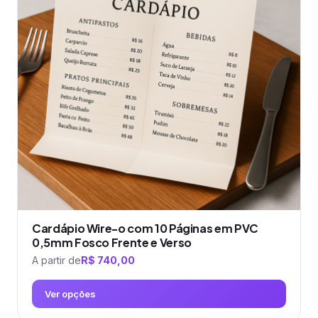
As
opções
podem
ser
escolhidas
na
página
do
produto
Cardápio Wire-o com 10 Páginas em PVC
0,5mm Fosco Frente e Verso
A partir de
R$
740,00
Ver opções