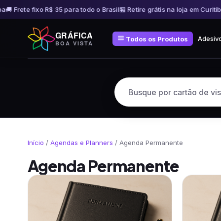
a
🚚 Frete fixo R$ 35 para todo o Brasil
🏪 Retire grátis na loja em Curitiba
Pular
GRÁFICA
para
Adesiv
Todos os Produtos
BOA VISTA
o
conteúdo
Início
/
Agendas e Planners
/ Agenda Permanente
Agenda Permanente