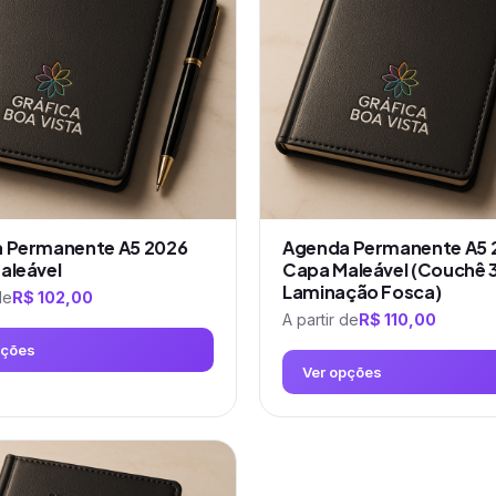
 Permanente A5 2026
Agenda Permanente A5 
aleável
Capa Maleável (Couchê 
Laminação Fosca)
de
R$
102,00
A partir de
R$
110,00
pções
Ver opções
Este
produto
tem