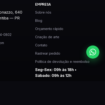
EMPRESA
onazzo, 640
Sobre nós
ritiba — PR
Blog
Orçamento rápido
24-0802
Criação de arte
com
Contato
Rastrear pedido
Política de devolução e reembolso
Seg–Sex: 09h às 18h •
Sábado: 09h às 12h
CNPJ: 22.211.624/0001-90