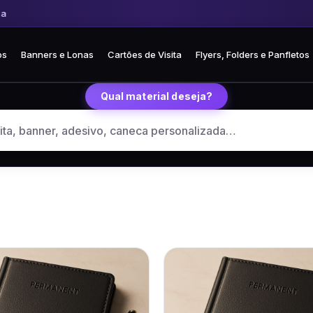
os
Banners e Lonas
Cartões de Visita
Flyers, Folders e Panfletos
Qual material deseja?