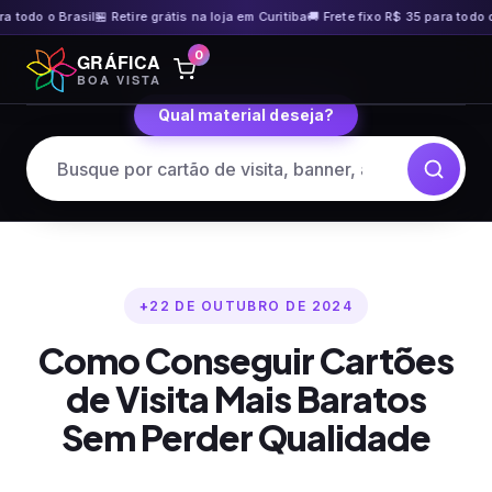
do o Brasil
🏪 Retire grátis na loja em Curitiba
🚚 Frete fixo R$ 35 para todo o Bras
Pular
0
GRÁFICA
para
BOA VISTA
o
Qual material deseja?
conteúdo
22 DE OUTUBRO DE 2024
Como Conseguir Cartões
de Visita Mais Baratos
Sem Perder Qualidade