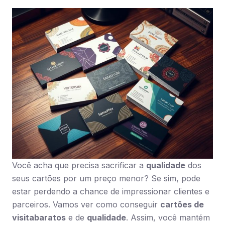
Você acha que precisa sacrificar a
qualidade
dos
seus cartões por um preço menor? Se sim, pode
estar perdendo a chance de impressionar clientes e
parceiros. Vamos ver como conseguir
cartões de
visita
baratos
e de
qualidade
. Assim, você mantém