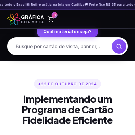
odo o Brasil
🏪 Retire grátis na loja em Curitiba
🚚 Frete fixo R$ 35 para todo o Bra
Pular
0
GRÁFICA
para
BOA VISTA
o
Qual material deseja?
conteúdo
22 DE OUTUBRO DE 2024
Implementando um
Programa de Cartão
Fidelidade Eficiente