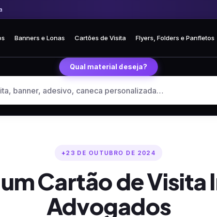
 Frete fixo R$ 35 para todo o Brasil
🏪 Retire grátis na loja em Curitiba
os
Banners e Lonas
Cartões de Visita
Flyers, Folders e Panfletos
Qual material deseja?
23 DE OUTUBRO DE 2024
r um Cartão de Visita
Advogados