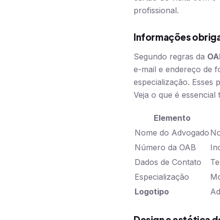
profissional.
Informações obriga
Segundo regras da
OA
e-mail e endereço de 
especialização. Esses 
Veja o que é essencial t
Elemento
Nome do Advogado
No
Número da OAB
In
Dados de Contato
Te
Especialização
Mo
Logotipo
Ad
Design e estética d