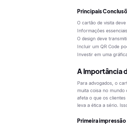
Principais Conclus
O cartão de visita dev
Informações essenciai
O design deve transmiti
Incluir um QR Code pod
Investir em uma gráfica
A Importância 
Para advogados, o cart
muita coisa no mundo
afeta o que os client
leva a ética a sério. I
Primeira impressão 