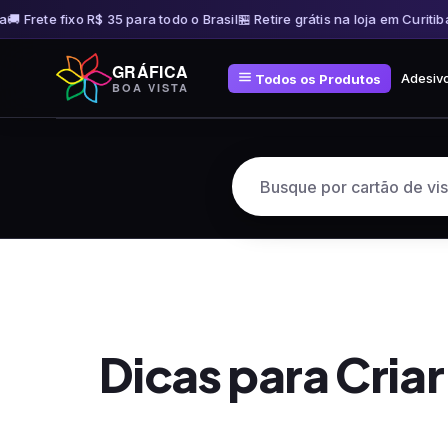
 Frete fixo R$ 35 para todo o Brasil
🏪 Retire grátis na loja em Curitiba
🚚
Pular
GRÁFICA
para
Adesiv
Todos os Produtos
BOA VISTA
o
conteúdo
Dicas para Cria