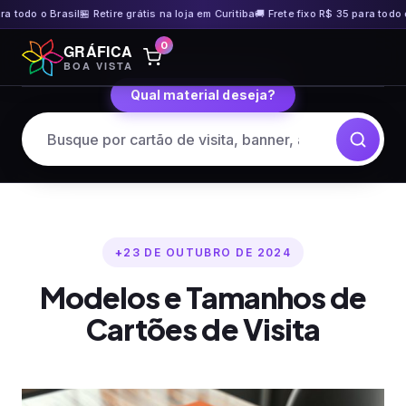
odo o Brasil
🏪 Retire grátis na loja em Curitiba
🚚 Frete fixo R$ 35 para todo o Bra
Pular
0
GRÁFICA
para
BOA VISTA
o
Qual material deseja?
conteúdo
23 DE OUTUBRO DE 2024
Modelos e Tamanhos de
Cartões de Visita