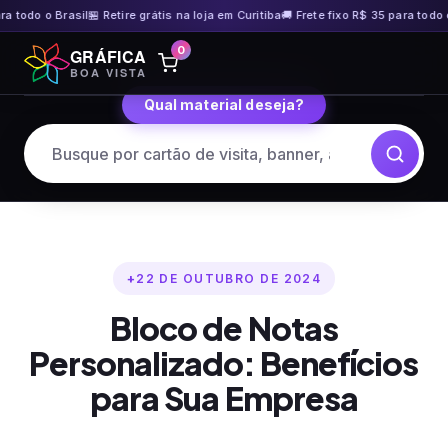
odo o Brasil
🏪 Retire grátis na loja em Curitiba
🚚 Frete fixo R$ 35 para todo o Bra
Pular
0
GRÁFICA
para
BOA VISTA
o
Qual material deseja?
conteúdo
22 DE OUTUBRO DE 2024
Bloco de Notas
Personalizado: Benefícios
para Sua Empresa