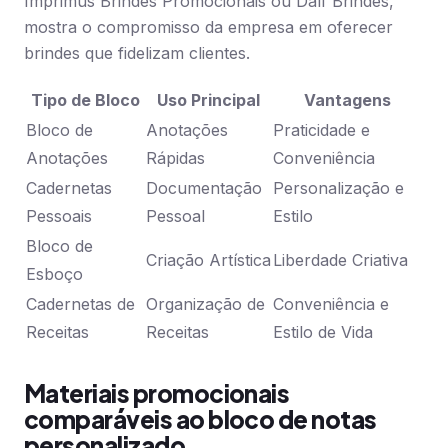
Imprimus Brindes Promocionais ou Dalf Brindes,
mostra o compromisso da empresa em oferecer
brindes que fidelizam clientes.
Tipo de Bloco
Uso Principal
Vantagens
Bloco de
Anotações
Praticidade e
Anotações
Rápidas
Conveniência
Cadernetas
Documentação
Personalização e
Pessoais
Pessoal
Estilo
Bloco de
Criação Artística
Liberdade Criativa
Esboço
Cadernetas de
Organização de
Conveniência e
Receitas
Receitas
Estilo de Vida
Materiais promocionais
comparáveis ao bloco de notas
personalizado