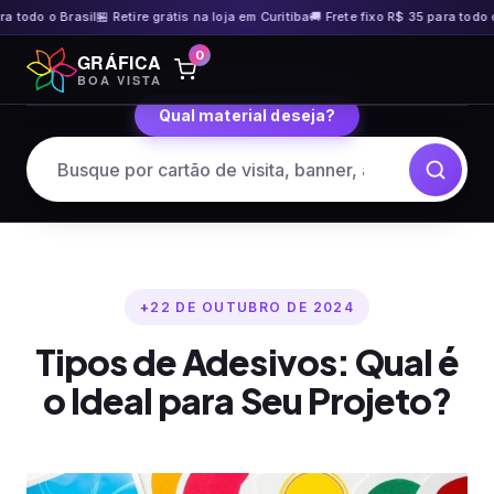
odo o Brasil
🏪 Retire grátis na loja em Curitiba
🚚 Frete fixo R$ 35 para todo o Bra
Pular
0
GRÁFICA
para
BOA VISTA
o
Qual material deseja?
conteúdo
22 DE OUTUBRO DE 2024
Tipos de Adesivos: Qual é
o Ideal para Seu Projeto?