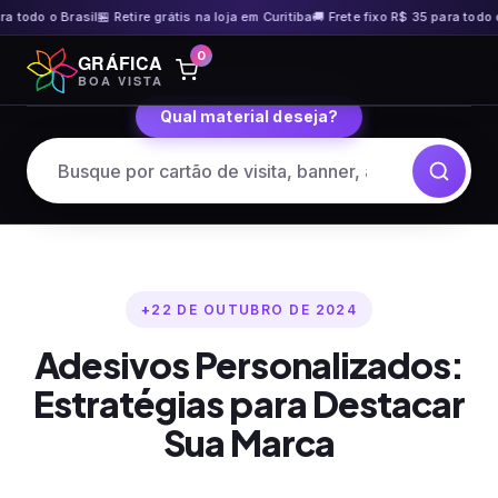
odo o Brasil
🏪 Retire grátis na loja em Curitiba
🚚 Frete fixo R$ 35 para todo o Bra
Pular
0
GRÁFICA
para
BOA VISTA
o
Qual material deseja?
conteúdo
22 DE OUTUBRO DE 2024
Adesivos Personalizados:
Estratégias para Destacar
Sua Marca