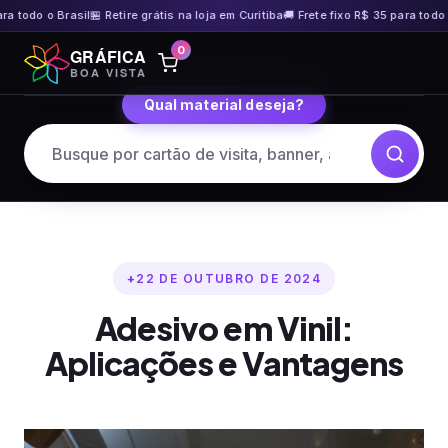
do o Brasil
🏪 Retire grátis na loja em Curitiba
🚚 Frete fixo R$ 35 para todo o Bras
Pular
0
GRÁFICA
para
BOA VISTA
o
Qual material deseja?
conteúdo
22 DE OUTUBRO DE 2024
Adesivo em Vinil:
Aplicações e Vantagens