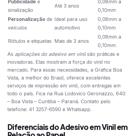
Publicidade
e
0,08mm a
Até 3 anos
sinalização
0,10mm
Personalização
de
Ideal para uso
0,08mm a
veículos
automotivo
0,10mm
0,08mm a
Rótulos e etiquetas
Mais de 3 anos
0,10mm
As
aplicações do adesivo em vinil
são práticas e
inovadoras. Elas mostram a força do vinil no
mercado. Para essas necessidades, a Gráfica Boa
Vista, a melhor do Brasil, oferece excelentes
serviços de impressão em vinil, com entregas em
todo o país. Fica na Rua Lodovico Geronazzo, 640
– Boa Vista – Curitiba – Paraná. Contato pelo
telefone: 41 3257-6590 e Whatsapp.
Diferenciais do Adesivo em Vinil em
Relação ao Papel