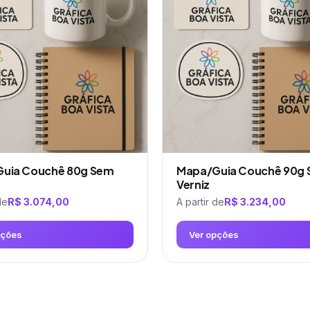
variantes.
As
opções
podem
ser
escolhidas
na
página
do
produto
uia Couchê 80g Sem
Mapa/Guia Couchê 90g
Verniz
de
R$
3.074,00
A partir de
R$
3.234,00
pções
Ver opções
Este
produto
tem