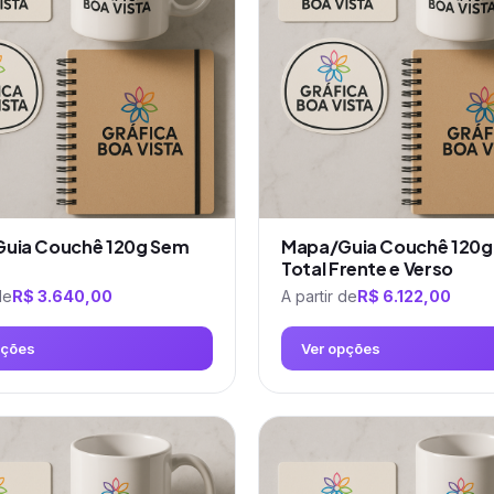
uia Couchê 120g Sem
Mapa/Guia Couchê 120g 
Total Frente e Verso
de
R$
3.640,00
A partir de
R$
6.122,00
pções
Ver opções
Este
produto
tem
várias