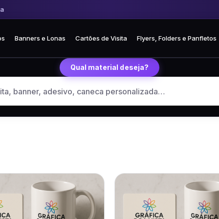
🚚 Frete fixo R$ 35 para todo o Brasil
🏪 Retire grátis na loja em Curitiba
os
Banners e Lonas
Cartões de Visita
Flyers, Folders e Panfletos
Qual material deseja?