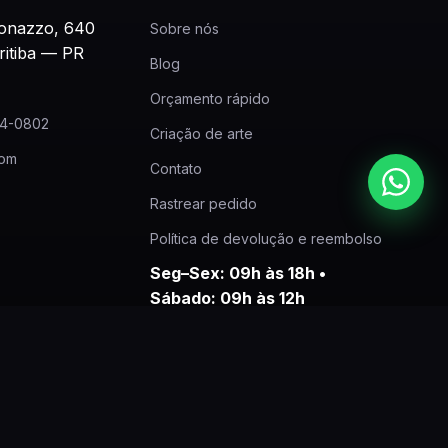
onazzo, 640
Sobre nós
ritiba — PR
Blog
Orçamento rápido
24-0802
Criação de arte
com
Contato
Rastrear pedido
Política de devolução e reembolso
Seg–Sex: 09h às 18h •
Sábado: 09h às 12h
CNPJ: 22.211.624/0001-90