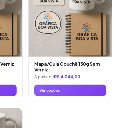
Verniz
Mapa/Guia Couchê 150g Sem
Verniz
A partir de
R$
4.044,00
Ver opções
Este
produto
tem
várias