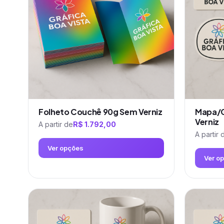
Folheto Couchê 90g Sem Verniz
Mapa/G
Verniz
A partir de
R$
1.792,00
A partir 
Ver opções
Ver o
Este
Este
produto
produto
tem
tem
várias
várias
variantes.