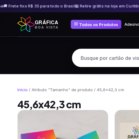
🚚 Frete fixo R$ 35 para todo o Brasil
🏪 Retire grátis na loja em Curitiba
Pular
GRÁFICA
para
Adesiv
Todos os Produtos
BOA VISTA
o
conteúdo
Início
/ Atributo "Tamanho" de produto / 45,6x42,3 cm
45,6x42,3 cm