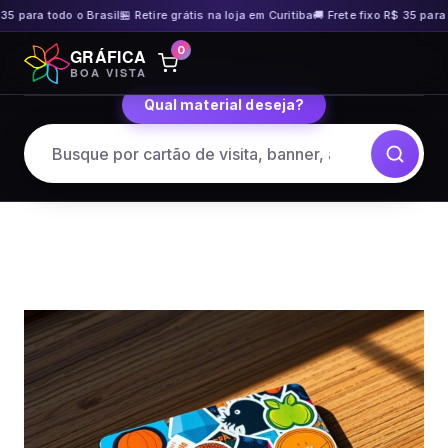
35 para todo o Brasil
🏪 Retire grátis na loja em Curitiba
🚚 Frete fixo R$ 35 para 
Pular
0
GRÁFICA
para
BOA VISTA
o
Qual material deseja?
conteúdo