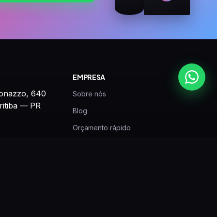
EMPRESA
onazzo, 640
Sobre nós
ritiba — PR
Blog
Orçamento rápido
24-0802
Criação de arte
com
Contato
Rastrear pedido
Política de devolução e reembolso
Seg–Sex: 09h às 18h •