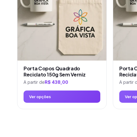
Porta Copos Quadrado
Porta 
Reciclato 150g Sem Verniz
Recicla
A partir de
R$
438,00
A partir 
Ver opções
Ver o
Este
Este
produto
produto
tem
tem
várias
várias