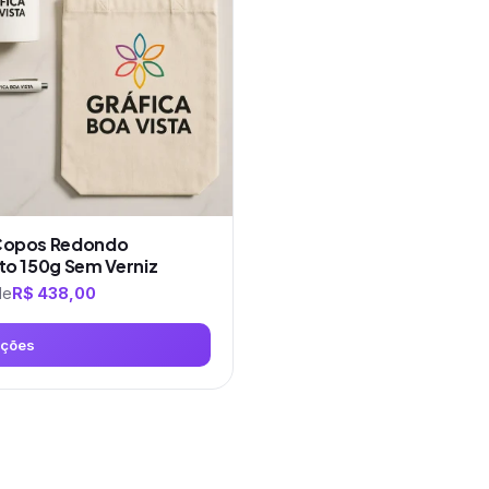
Copos Redondo
to 150g Sem Verniz
de
R$
438,00
pções