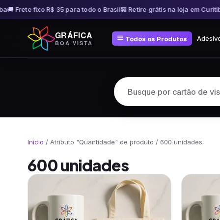
a
🚚 Frete fixo R$ 35 para todo o Brasil
🏪 Retire grátis na loja em Curitib
Pular
GRÁFICA
para
Adesiv
Todos os Produtos
BOA VISTA
o
conteúdo
Início
/ Atributo "Quantidade" de produto / 600 unidades
600 unidades