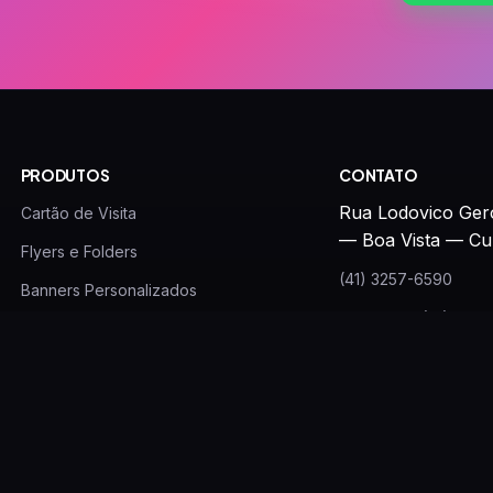
PRODUTOS
CONTATO
Rua Lodovico Ger
Cartão de Visita
— Boa Vista — Cu
Flyers e Folders
(41) 3257-6590
Banners Personalizados
WhatsApp: (41) 996
Canecas Personalizadas
gbv.contato@gmail.
Imãs de Geladeira
Papel Timbrado
Adesivos
Brindes Personalizados