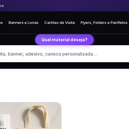
a
os
Banners e Lonas
Cartões de Visita
Flyers, Folders e Panfletos
Qual material deseja?