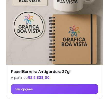
Papel Barreira Antigordura 37gr
A partir de
R$
2.838,00
Ver opções
Este
produto