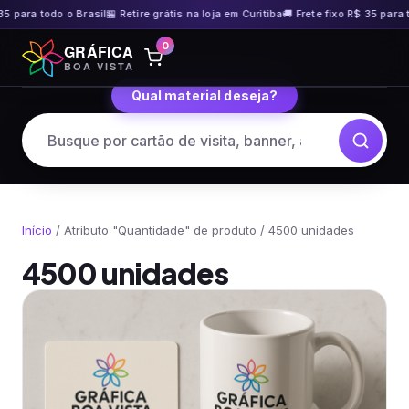
35 para todo o Brasil
🏪 Retire grátis na loja em Curitiba
🚚 Frete fixo R$ 35 para t
Pular
0
GRÁFICA
para
BOA VISTA
o
Qual material deseja?
conteúdo
Início
/ Atributo "Quantidade" de produto / 4500 unidades
4500 unidades