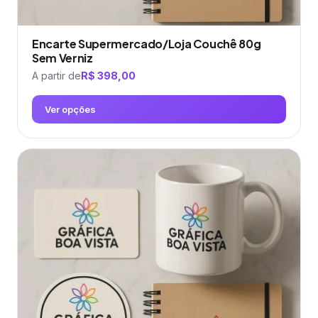
Encarte Supermercado/Loja Couchê 80g
Sem Verniz
A partir de
R$
398,00
Ver opções
Este
produto
tem
várias
variantes.
As
opções
podem
ser
escolhidas