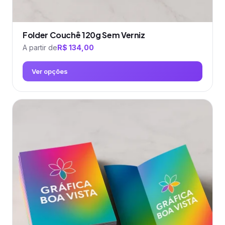
Folder Couchê 120g Sem Verniz
A partir de
R$
134,00
Ver opções
Este
produto
tem
várias
variantes.
As
opções
podem
ser
escolhidas
na