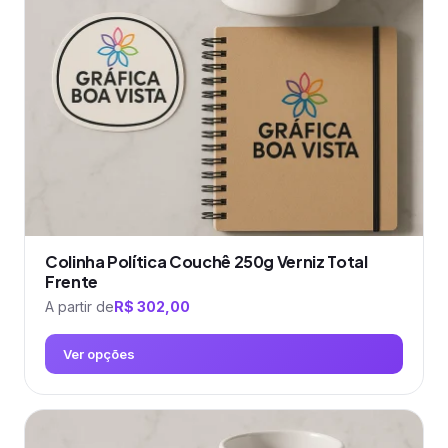
podem
ser
escolhidas
na
página
do
produto
Colinha Política Couchê 250g Verniz Total
Frente
A partir de
R$
302,00
Ver opções
Este
produto