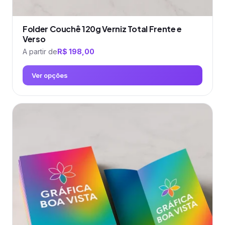
Folder Couchê 120g Verniz Total Frente e
Verso
A partir de
R$
198,00
Ver opções
Este
produto
tem
várias
variantes.
As
opções
podem
ser
escolhidas