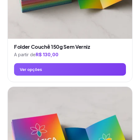
do
produto
Folder Couchê 150g Sem Verniz
A partir de
R$
130,00
Ver opções
Este
produto
tem
várias
variantes.
As
opções