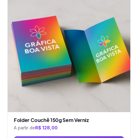
tem
várias
variantes.
As
opções
podem
ser
escolhidas
na
página
do
produto
Folder Couchê 150g Sem Verniz
A partir de
R$
128,00