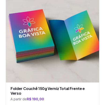
várias
variantes.
As
opções
podem
ser
escolhidas
na
página
do
produto
Folder Couchê 150g Verniz Total Frente e
Verso
A partir de
R$
190,00