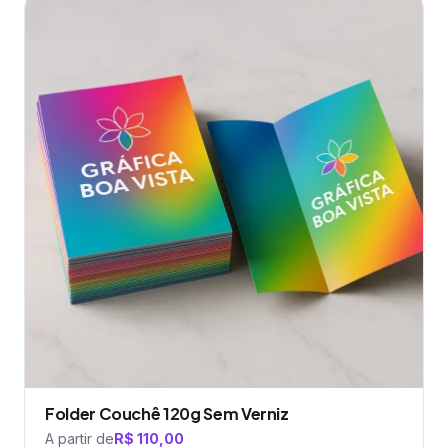
produto
tem
várias
variantes.
As
opções
podem
ser
escolhidas
na
página
do
produto
Folder Couchê 120g Sem Verniz
A partir de
R$
110,00