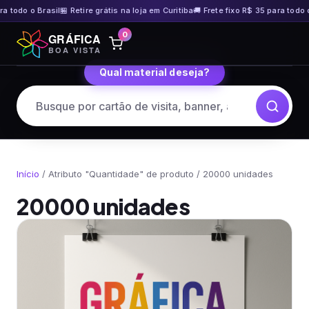
 o Brasil
🏪 Retire grátis na loja em Curitiba
🚚 Frete fixo R$ 35 para todo o Brasil
Pular
0
GRÁFICA
para
BOA VISTA
o
Qual material deseja?
conteúdo
Início
/ Atributo "Quantidade" de produto / 20000 unidades
20000 unidades