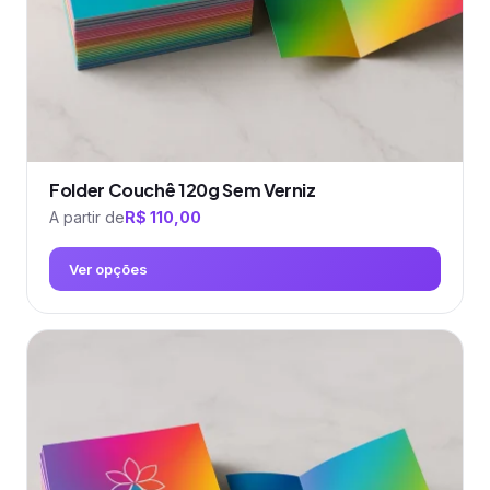
página
do
produto
Folder Couchê 120g Sem Verniz
A partir de
R$
110,00
Ver opções
Este
produto
tem
várias
variantes.
As
opções