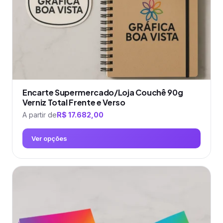
na
página
do
produto
Encarte Supermercado/Loja Couchê 90g
Verniz Total Frente e Verso
A partir de
R$
17.682,00
Ver opções
Este
produto
tem
várias
variantes.