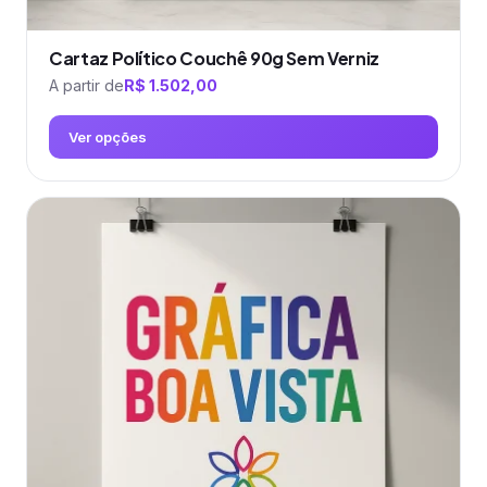
Cartaz Político Couchê 90g Sem Verniz
A partir de
R$
1.502,00
Ver opções
Este
produto
tem
várias
variantes.
As
opções
podem
ser
escolhidas
na