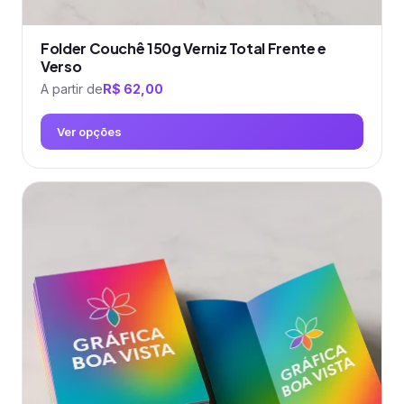
Folder Couchê 150g Verniz Total Frente e
Verso
A partir de
R$
62,00
Ver opções
Este
produto
tem
várias
variantes.
As
opções
podem
ser
escolhidas
na