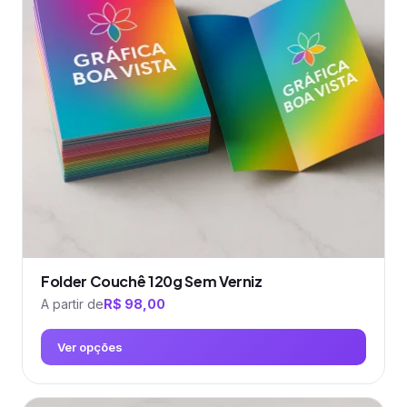
As
opções
podem
ser
escolhidas
na
página
do
produto
Folder Couchê 120g Sem Verniz
A partir de
R$
98,00
Ver opções
Este