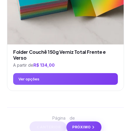
página
do
produto
Folder Couchê 150g Verniz Total Frente e
Verso
A partir de
R$
134,00
Ver opções
Este
produto
tem
várias
1
5
Página
de
variantes.
ANTERIOR
PRÓXIMO
As