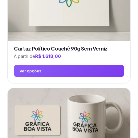
página
do
produto
Cartaz Político Couchê 90g Sem Verniz
A partir de
R$
1.618,00
Ver opções
Este
produto
tem
várias
variantes.
As
opções