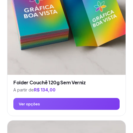
podem
ser
escolhidas
na
página
do
produto
Folder Couchê 120g Sem Verniz
A partir de
R$
134,00
Ver opções
Este
produto