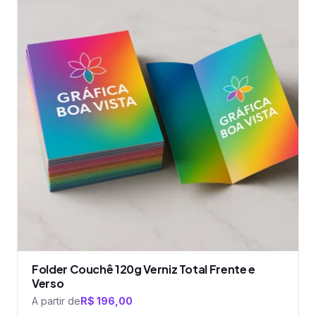
tem
várias
variantes.
As
opções
podem
ser
escolhidas
na
página
do
produto
Folder Couchê 120g Verniz Total Frente e
Verso
A partir de
R$
196,00