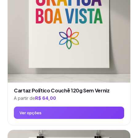
Cartaz Político Couchê 120g Sem Verniz
A partir de
R$
64,00
Ver opções
Este
produto