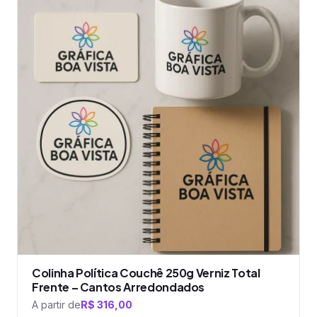
tem
várias
variantes.
As
opções
podem
ser
escolhidas
na
página
do
produto
Colinha Política Couchê 250g Verniz Total
Frente – Cantos Arredondados
A partir de
R$
316,00