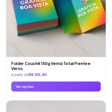
podem
ser
escolhidas
na
página
do
produto
Folder Couchê 150g Verniz Total Frente e
Verso
A partir de
R$
105,40
Ver opções
Este
produto
tem