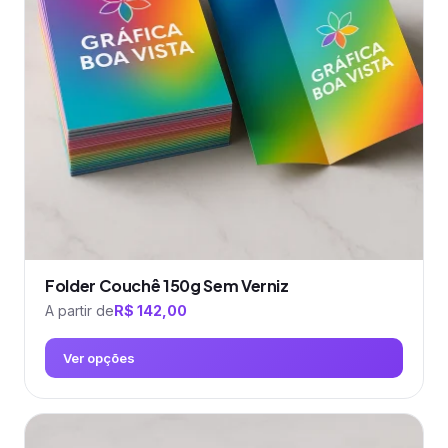
opções
podem
ser
escolhidas
na
página
do
produto
Folder Couchê 150g Sem Verniz
A partir de
R$
142,00
Ver opções
Este
produto