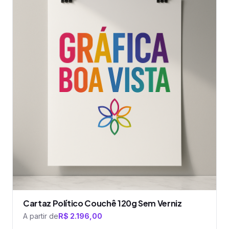
tem
várias
variantes.
As
opções
podem
ser
escolhidas
na
página
do
produto
Cartaz Político Couchê 120g Sem Verniz
A partir de
R$
2.196,00