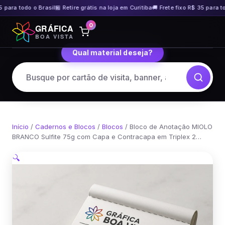
para todo o Brasil
🏪 Retire grátis na loja em Curitiba
🚚 Frete fixo R$ 35 para tod
Pular
0
GRÁFICA
para
BOA VISTA
o
Qual material deseja?
conteúdo
Início
/
Cadernos e Blocos
/
Blocos
/ Bloco de Anotação MIOLO
BRANCO Sulfite 75g com Capa e Contracapa em Triplex 2…
🔍