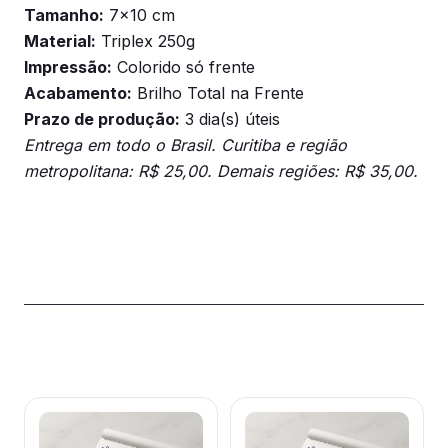
Tamanho:
7×10 cm
Material:
Triplex 250g
Impressão:
Colorido só frente
Acabamento:
Brilho Total na Frente
Prazo de produção:
3 dia(s) úteis
Entrega em todo o Brasil. Curitiba e região
metropolitana: R$ 25,00. Demais regiões: R$ 35,00.
Produtos relacionados
Este
Este