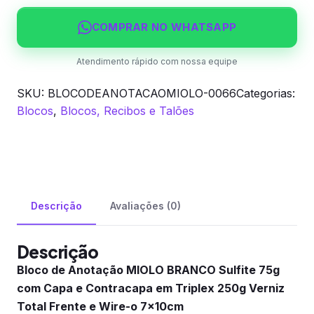
75g
com
COMPRAR NO WHATSAPP
Capa
e
Atendimento rápido com nossa equipe
Contracapa
SKU:
BLOCODEANOTACAOMIOLO-0066
Categorias:
em
Blocos
,
Blocos, Recibos e Talões
Triplex
2...
quantidade
Descrição
Avaliações (0)
Descrição
Bloco de Anotação MIOLO BRANCO Sulfite 75g
com Capa e Contracapa em Triplex 250g Verniz
Total Frente e Wire-o 7x10cm