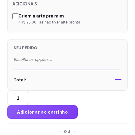
ADICIONAIS
Criem a arte pra mim
+R$ 25,00 · se não tiver arte pronta
SEU PEDIDO
Escolha as opções…
—
Total:
Bloco
de
Anotação
Adicionar ao carrinho
MIOLO
BRANCO
Sulfite
— OU —