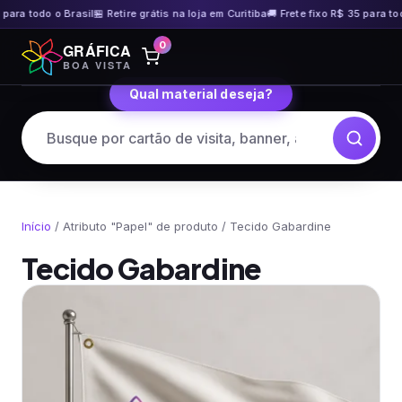
ra todo o Brasil
🏪 Retire grátis na loja em Curitiba
🚚 Frete fixo R$ 35 para todo o
Pular
0
GRÁFICA
para
BOA VISTA
o
Qual material deseja?
conteúdo
Início
/ Atributo "Papel" de produto / Tecido Gabardine
Tecido Gabardine