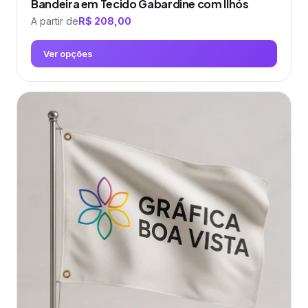
Bandeira em Tecido Gabardine com Ilhós
A partir de
R$
208,00
Ver opções
Este
produto
tem
várias
variantes.
As
opções
podem
ser
escolhidas
na
página
do