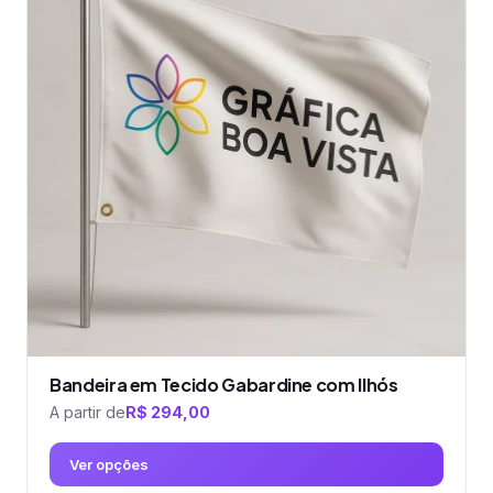
variantes.
As
opções
podem
ser
escolhidas
na
página
do
produto
Bandeira em Tecido Gabardine com Ilhós
A partir de
R$
294,00
Ver opções