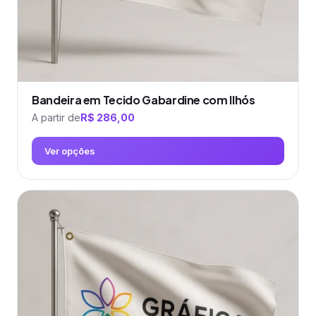
do
produto
Bandeira em Tecido Gabardine com Ilhós
A partir de
R$
286,00
Ver opções
Este
produto
tem
várias
variantes.
As
opções
podem