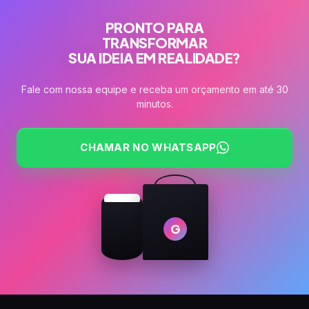
variantes.
As
PRONTO PARA
opções
TRANSFORMAR
SUA IDEIA EM REALIDADE?
podem
ser
Fale com nossa equipe e receba um orçamento em até 30
escolhidas
minutos.
na
página
do
CHAMAR NO WHATSAPP
produto
G