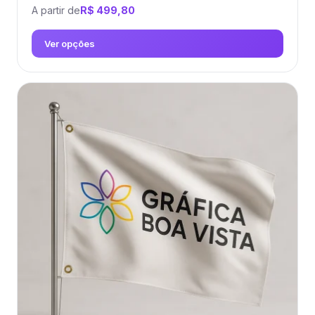
A partir de
R$
499,80
Ver opções
Este
produto
tem
várias
variantes.
As
opções
podem
ser
escolhidas
na
página
do
produto