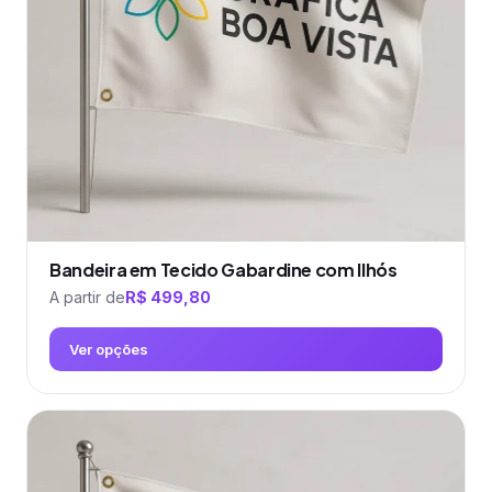
ser
escolhidas
na
página
do
produto
Bandeira em Tecido Gabardine com Ilhós
A partir de
R$
499,80
Ver opções
Este
produto
tem
várias