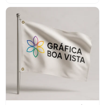
Este
produto
tem
várias
variantes.
As
opções
podem
ser
escolhidas
na
página
do
produto