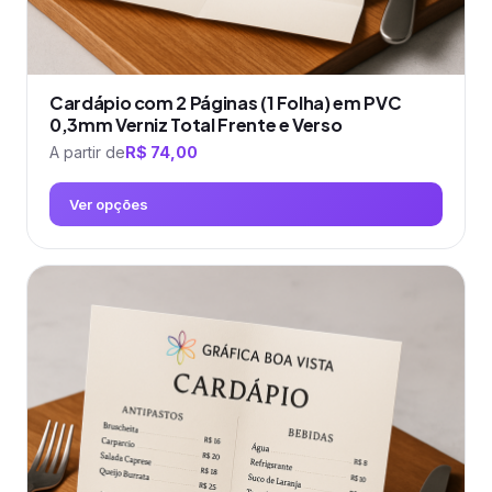
Cardápio com 2 Páginas (1 Folha) em PVC
0,3mm Verniz Total Frente e Verso
A partir de
R$
74,00
Ver opções
Este
produto
tem
várias
variantes.
As
opções
podem
ser