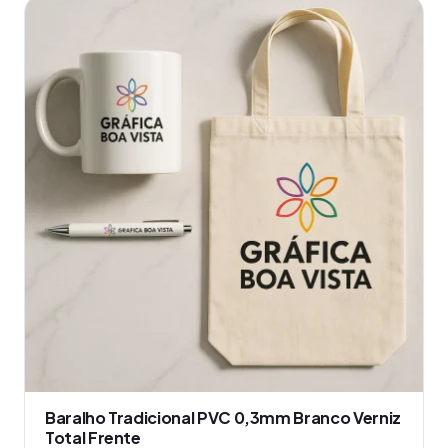
produto
tem
várias
variantes.
As
opções
podem
ser
escolhidas
na
página
do
produto
Baralho Tradicional PVC 0,3mm Branco Verniz
Total Frente