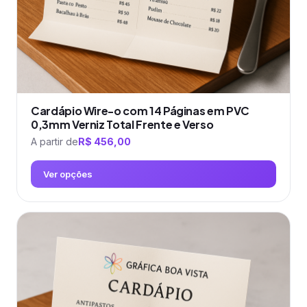
página
do
produto
Cardápio Wire-o com 14 Páginas em PVC
0,3mm Verniz Total Frente e Verso
A partir de
R$
456,00
Ver opções
Este
produto
tem
várias
variantes.
As