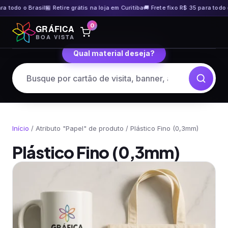
 Brasil
🏪 Retire grátis na loja em Curitiba
🚚 Frete fixo R$ 35 para todo o Brasil
🏪
Pular
0
GRÁFICA
para
BOA VISTA
o
Qual material deseja?
conteúdo
Início
/ Atributo "Papel" de produto / Plástico Fino (0,3mm)
Plástico Fino (0,3mm)