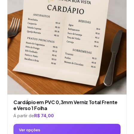
variantes.
As
opções
podem
ser
escolhidas
na
página
do
produto
Cardápio em PVC 0,3mm Verniz Total Frente
e Verso 1 Folha
A partir de
R$
74,00
Ver opções