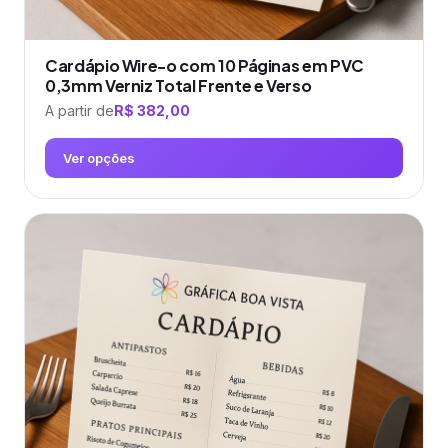
Cardápio Wire-o com 10 Páginas em PVC
0,3mm Verniz Total Frente e Verso
A partir de
R$
382,00
Ver opções
Este
produto
tem
várias
variantes.
As
opções
podem
ser
escolhidas