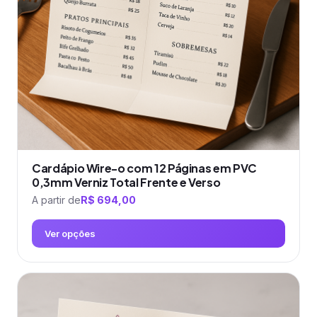
ser
escolhidas
na
página
do
produto
Cardápio Wire-o com 12 Páginas em PVC
0,3mm Verniz Total Frente e Verso
A partir de
R$
694,00
Ver opções
Este
produto
tem