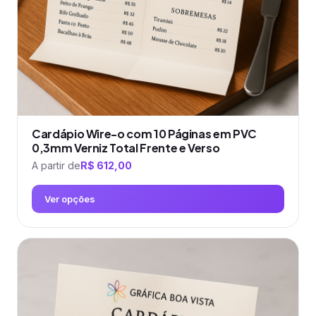
na
página
do
produto
Cardápio Wire-o com 10 Páginas em PVC
0,3mm Verniz Total Frente e Verso
A partir de
R$
612,00
Ver opções
Este
produto
tem
várias
variantes.