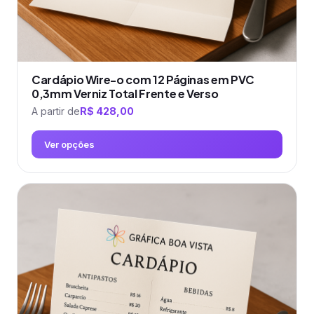
produto
Cardápio Wire-o com 12 Páginas em PVC
0,3mm Verniz Total Frente e Verso
A partir de
R$
428,00
Ver opções
Este
produto
tem
várias
variantes.
As
opções
podem