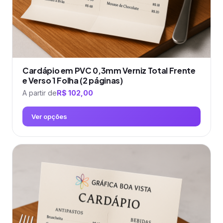
do
produto
Cardápio em PVC 0,3mm Verniz Total Frente
e Verso 1 Folha (2 páginas)
A partir de
R$
102,00
Ver opções
Este
produto
tem
várias
variantes.
As
opções