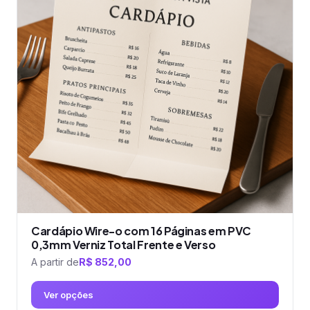
variantes.
As
opções
podem
ser
escolhidas
na
página
do
produto
Cardápio Wire-o com 16 Páginas em PVC
0,3mm Verniz Total Frente e Verso
A partir de
R$
852,00
Ver opções