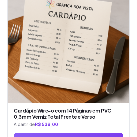
várias
variantes.
As
opções
podem
ser
escolhidas
na
página
do
produto
Cardápio Wire-o com 14 Páginas em PVC
0,3mm Verniz Total Frente e Verso
A partir de
R$
538,00