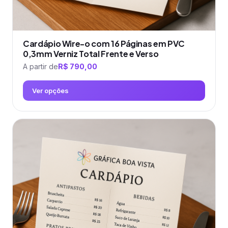
Cardápio Wire-o com 16 Páginas em PVC
0,3mm Verniz Total Frente e Verso
A partir de
R$
790,00
Ver opções
Este
produto
tem
várias
variantes.
As
opções
podem
ser