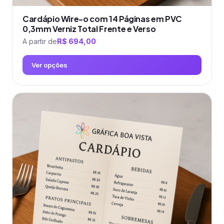
Cardápio Wire-o com 14 Páginas em PVC
0,3mm Verniz Total Frente e Verso
A partir de
R$
694,00
Ver opções
Este
produto
tem
várias
variantes.
As
opções
podem
ser
escolhidas
na