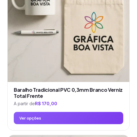
Baralho Tradicional PVC 0,3mm Branco Verniz
Total Frente
A partir de
R$
170,00
Ver opções
Este