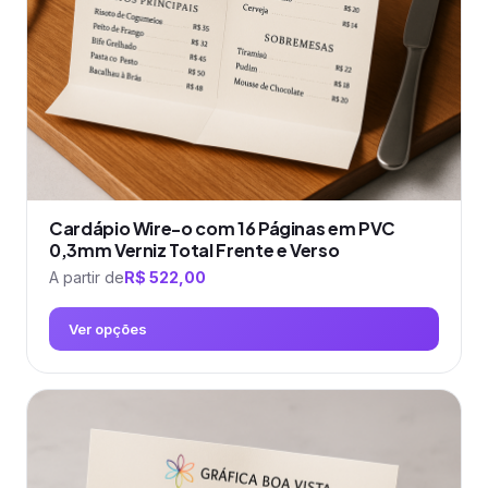
escolhidas
na
página
do
produto
Cardápio Wire-o com 16 Páginas em PVC
0,3mm Verniz Total Frente e Verso
A partir de
R$
522,00
Ver opções
Este
produto
tem
várias