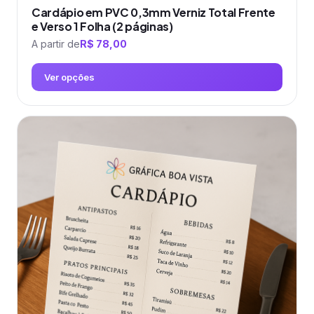
Cardápio em PVC 0,3mm Verniz Total Frente
e Verso 1 Folha (2 páginas)
A partir de
R$
78,00
Ver opções
Este
produto
tem
várias
variantes.
As
opções
podem
ser
escolhidas
na
página