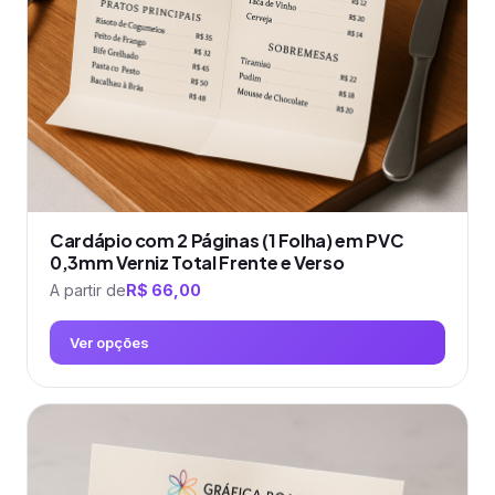
escolhidas
na
página
do
produto
Cardápio com 2 Páginas (1 Folha) em PVC
0,3mm Verniz Total Frente e Verso
A partir de
R$
66,00
Ver opções
Este
produto
tem
várias