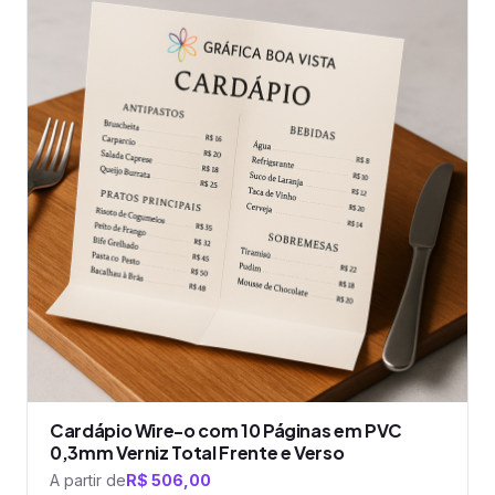
tem
várias
variantes.
As
opções
podem
ser
escolhidas
na
página
do
produto
Cardápio Wire-o com 10 Páginas em PVC
0,3mm Verniz Total Frente e Verso
A partir de
R$
506,00