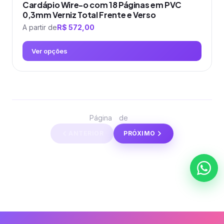
Cardápio Wire-o com 18 Páginas em PVC
0,3mm Verniz Total Frente e Verso
A partir de
R$
572,00
Ver opções
Este
produto
tem
várias
1
3
Página
de
variantes.
ANTERIOR
PRÓXIMO
As
opções
podem
ser
escolhidas
na
página