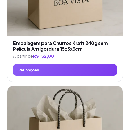
do
produto
Embalagem para Churros Kraft 240g sem
Película Antigordura 15x3x3cm
A partir de
R$
152,00
Ver opções
Este
produto
tem
várias
variantes.
As
opções