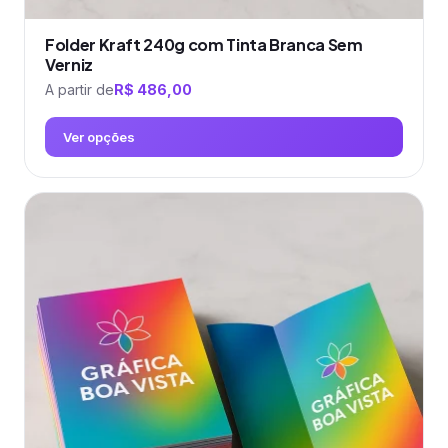
Folder Kraft 240g com Tinta Branca Sem
Verniz
A partir de
R$
486,00
Ver opções
Este
produto
tem
várias
variantes.
As
opções
podem
ser
escolhidas
na