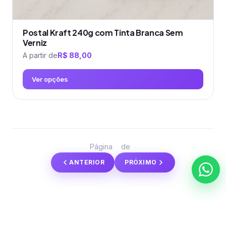
Postal Kraft 240g com Tinta Branca Sem
Verniz
A partir de
R$
88,00
Ver opções
Este
produto
tem
várias
2
3
Página
de
variantes.
ANTERIOR
PRÓXIMO
As
opções
podem
ser
escolhidas