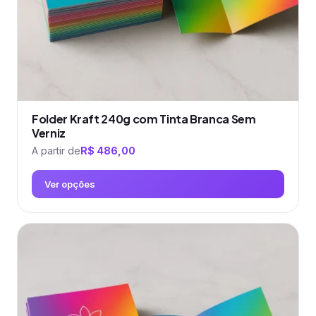
página
do
produto
Folder Kraft 240g com Tinta Branca Sem
Verniz
A partir de
R$
486,00
Ver opções
Este
produto
tem
várias
variantes.
As