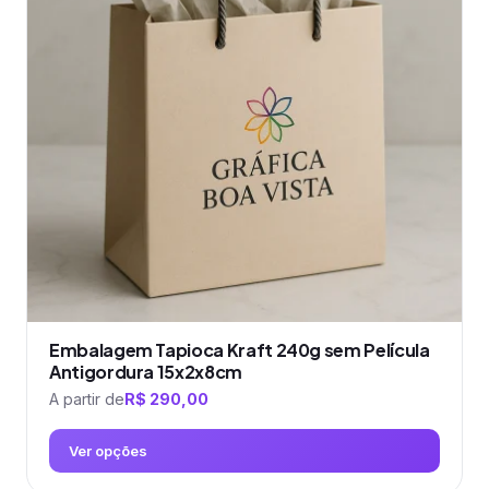
As
opções
podem
ser
escolhidas
na
página
do
produto
Embalagem Tapioca Kraft 240g sem Película
Antigordura 15x2x8cm
A partir de
R$
290,00
Ver opções