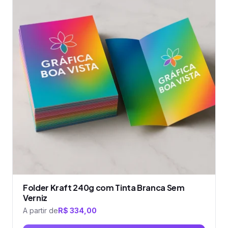
várias
variantes.
As
opções
podem
ser
escolhidas
na
página
do
produto
Folder Kraft 240g com Tinta Branca Sem
Verniz
A partir de
R$
334,00