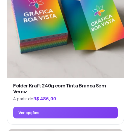
opções
podem
ser
escolhidas
na
página
do
produto
Folder Kraft 240g com Tinta Branca Sem
Verniz
A partir de
R$
486,00
Ver opções
Este