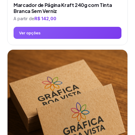
Marcador de Página Kraft 240g com Tinta
Branca Sem Verniz
A partir de
R$
142,00
Ver opções
Este
produto
tem
várias
variantes.
As
opções
podem
ser
escolhidas
na
página