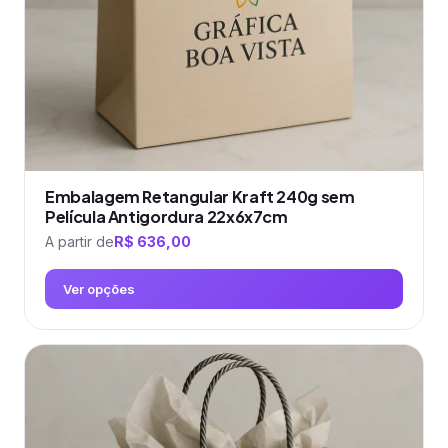
na
página
do
produto
Embalagem Retangular Kraft 240g sem
Película Antigordura 22x6x7cm
A partir de
R$
636,00
Ver opções
Este
produto
tem
várias
variantes.