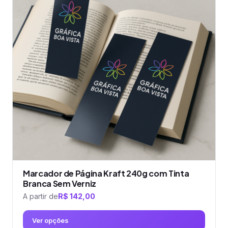
variantes.
As
opções
podem
ser
escolhidas
na
página
do
produto
Marcador de Página Kraft 240g com Tinta
Branca Sem Verniz
A partir de
R$
142,00
Ver opções