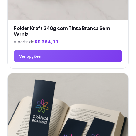
Folder Kraft 240g com Tinta Branca Sem
Verniz
A partir de
R$
664,00
Ver opções
Este
produto
tem
várias
variantes.
As
opções
podem
ser