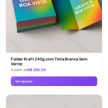
ser
escolhidas
na
página
do
produto
Folder Kraft 240g com Tinta Branca Sem
Verniz
A partir de
R$
256,00
Ver opções
Este
produto
tem