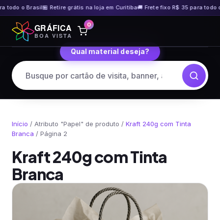
o Brasil
🏪 Retire grátis na loja em Curitiba
🚚 Frete fixo R$ 35 para todo o Brasil
Pular
0
GRÁFICA
para
BOA VISTA
o
Qual material deseja?
conteúdo
Início
/ Atributo "Papel" de produto /
Kraft 240g com Tinta
Branca
/ Página 2
Kraft 240g com Tinta
Branca