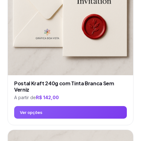
podem
ser
escolhidas
na
página
do
produto
Postal Kraft 240g com Tinta Branca Sem
Verniz
A partir de
R$
142,00
Ver opções
Este
produto