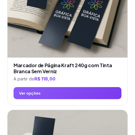
escolhidas
na
página
do
produto
Marcador de Página Kraft 240g com Tinta
Branca Sem Verniz
A partir de
R$
118,00
Ver opções
Este
produto
tem
várias