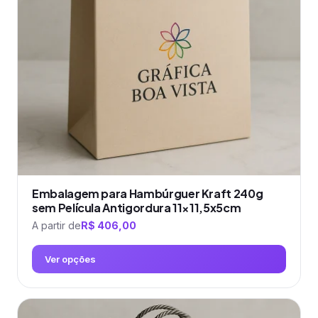
podem
ser
escolhidas
na
página
do
produto
Embalagem para Hambúrguer Kraft 240g
sem Película Antigordura 11×11,5x5cm
A partir de
R$
406,00
Ver opções
Este
produto