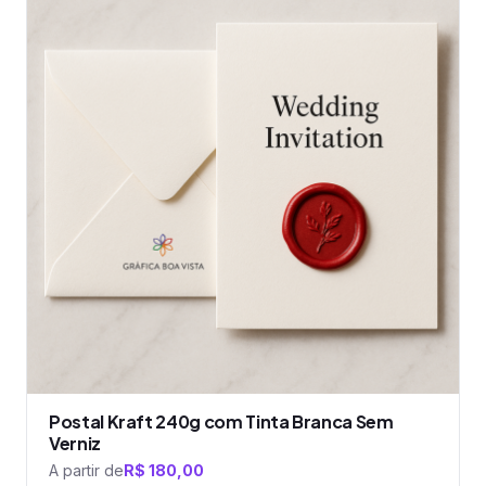
tem
várias
variantes.
As
opções
podem
ser
escolhidas
na
página
do
produto
Postal Kraft 240g com Tinta Branca Sem
Verniz
A partir de
R$
180,00