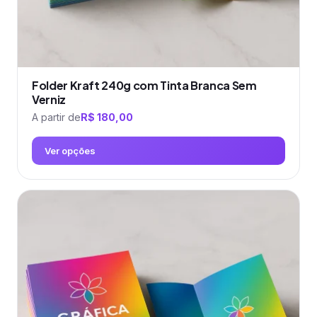
produto
Folder Kraft 240g com Tinta Branca Sem
Verniz
A partir de
R$
180,00
Ver opções
Este
produto
tem
várias
variantes.
As
opções
podem