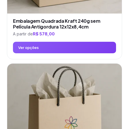
Embalagem Quadrada Kraft 240g sem
Película Antigordura 12x12x8,4cm
A partir de
R$
578,00
Ver opções
Este
produto
tem
várias
variantes.
As
opções
podem
ser
escolhidas