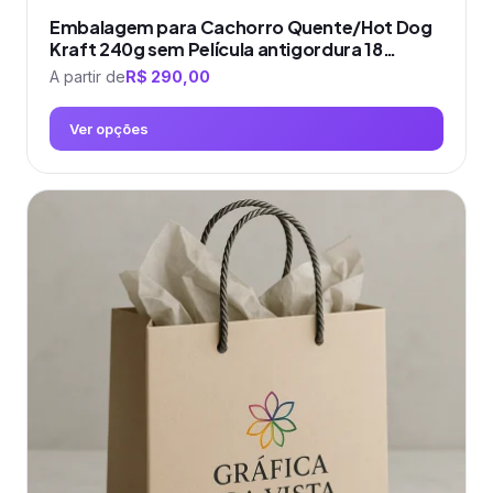
Embalagem para Cachorro Quente/Hot Dog
Kraft 240g sem Película antigordura 18…
A partir de
R$
290,00
Ver opções
Este
produto
tem
várias
variantes.
As
opções
podem
ser
escolhidas
na
página