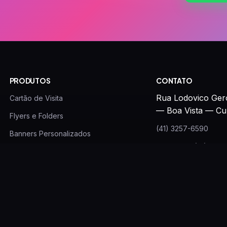
PRODUTOS
CONTATO
Rua Lodovico Ger
Cartão de Visita
— Boa Vista — Cu
Flyers e Folders
(41) 3257-6590
Banners Personalizados
WhatsApp: (41) 996
Canecas Personalizadas
gbv.contato@gmail.
Imãs de Geladeira
Papel Timbrado
Adesivos
Brindes Personalizados