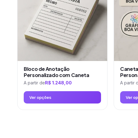
Bloco de Anotação
Caneta
Personalizado com Caneta
Person
A partir de
R$
1.248,00
A partir 
Ver opções
Ver o
Este
Este
produto
produto
tem
tem
várias
várias