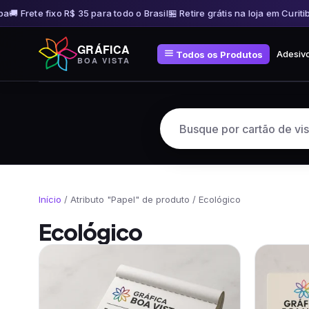
a
🚚 Frete fixo R$ 35 para todo o Brasil
🏪 Retire grátis na loja em Curitib
Pular
GRÁFICA
para
Adesiv
Todos os Produtos
BOA VISTA
o
conteúdo
Início
/ Atributo "Papel" de produto / Ecológico
Ecológico