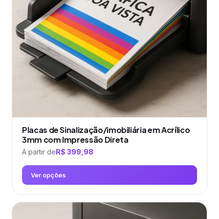
podem
ser
escolhidas
na
página
do
produto
Placas de Sinalização/imobiliária em Acrílico
3mm com Impressão Direta
A partir de
R$
399,98
Ver opções
Este
produto