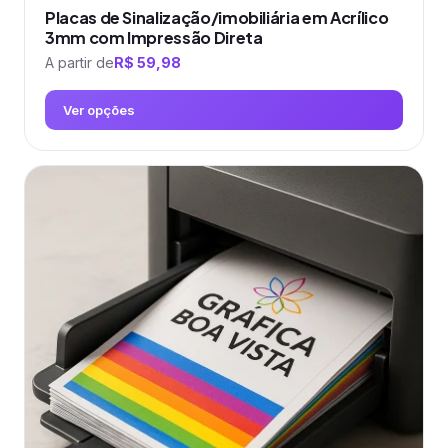
Placas de Sinalização/imobiliária em Acrílico
3mm com Impressão Direta
A partir de
R$
59,98
Ver opções
Este
produto
tem
várias
variantes.
As
opções
podem
ser
escolhidas
na
página