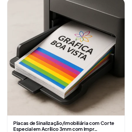
produto
tem
várias
variantes.
As
opções
podem
ser
escolhidas
na
página
do
produto
Placas de Sinalização/imobiliária com Corte
Especial em Acrílico 3mm com Impr…