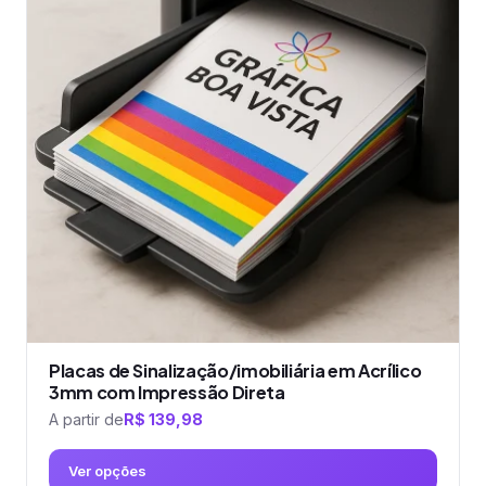
variantes.
As
opções
podem
ser
escolhidas
na
página
do
produto
Placas de Sinalização/imobiliária em Acrílico
3mm com Impressão Direta
A partir de
R$
139,98
Ver opções