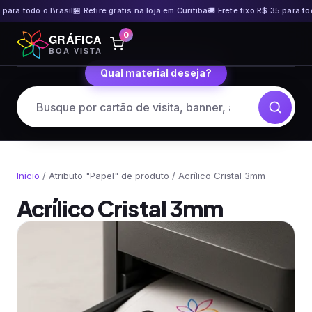
ra todo o Brasil
🏪 Retire grátis na loja em Curitiba
🚚 Frete fixo R$ 35 para todo o
Pular
0
GRÁFICA
para
BOA VISTA
o
Qual material deseja?
conteúdo
Início
/ Atributo "Papel" de produto / Acrílico Cristal 3mm
Acrílico Cristal 3mm