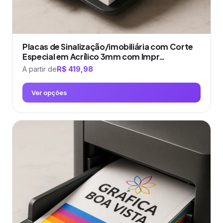
Placas de Sinalização/imobiliária com Corte
Especial em Acrílico 3mm com Impr…
A partir de
R$
419,98
Ver opções
Este
produto
tem
várias
variantes.
As
opções
podem
ser