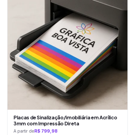
tem
várias
variantes.
As
opções
podem
ser
escolhidas
na
página
do
produto
Placas de Sinalização/imobiliária em Acrílico
3mm com Impressão Direta
A partir de
R$
799,98