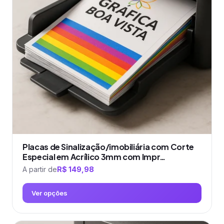
Placas de Sinalização/imobiliária com Corte
Especial em Acrílico 3mm com Impr…
A partir de
R$
149,98
Ver opções
Este