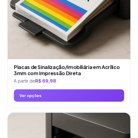
escolhidas
na
página
do
produto
Placas de Sinalização/imobiliária em Acrílico
3mm com Impressão Direta
A partir de
R$
69,98
Ver opções
Este
produto
tem
várias