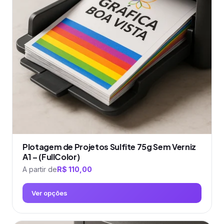
Plotagem de Projetos Sulfite 75g Sem Verniz
A1 – (FullColor)
A partir de
R$
110,00
Ver opções
Este