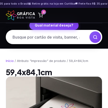
35 para todo o Brasil
🏪 Retire grátis na loja em Curitiba
🚚 Frete fixo R$ 35 para t
Pular
0
GRÁFICA
para
BOA VISTA
o
Qual material deseja?
conteúdo
Início
/ Atributo "Impressão" de produto / 59,4x84,1cm
59,4x84,1cm