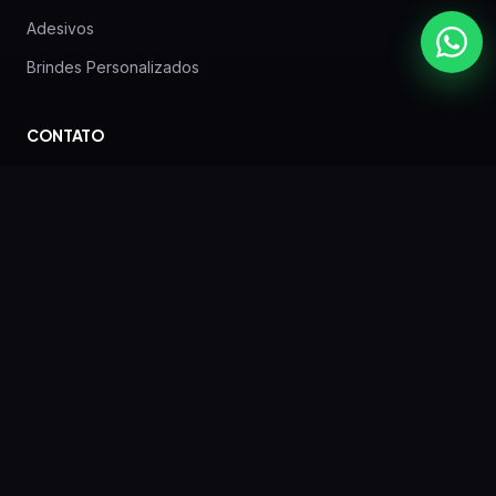
Adesivos
Brindes Personalizados
CONTATO
Rua Lodovico Geronazzo, 640 — Boa Vista —
Curitiba — PR
(41) 3257-6590
WhatsApp: (41) 99624-0802
gbv.contato@gmail.com
EMPRESA
Sobre nós
Blog