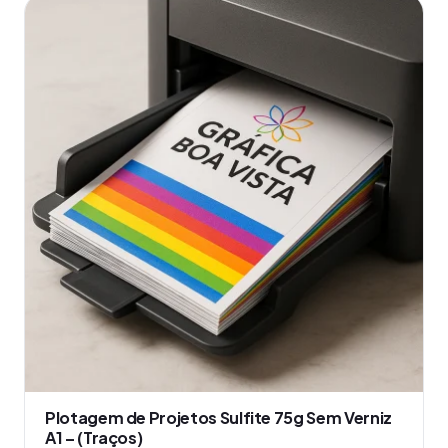
produto
tem
várias
variantes.
As
opções
podem
ser
escolhidas
na
página
do
produto
Plotagem de Projetos Sulfite 75g Sem Verniz
A1 – (Traços)