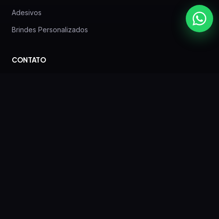
Adesivos
Brindes Personalizados
CONTATO
Rua Lodovico Geronazzo, 640 — Boa Vista —
Curitiba — PR
(41) 3257-6590
WhatsApp: (41) 99624-0802
gbv.contato@gmail.com
EMPRESA
Sobre nós
Blog