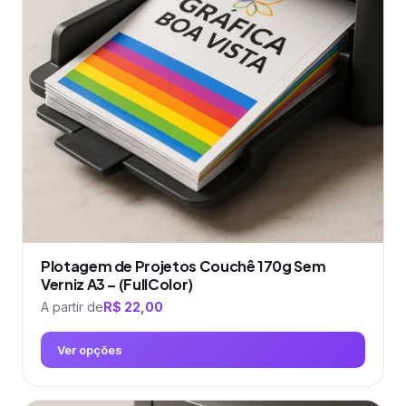
Plotagem de Projetos Couchê 170g Sem
Verniz A3 – (FullColor)
A partir de
R$
22,00
Ver opções
Este