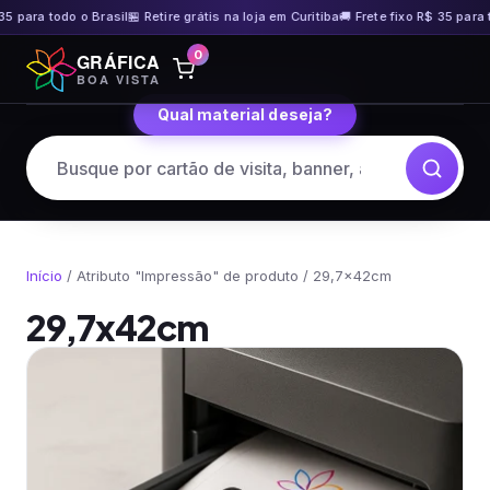
35 para todo o Brasil
🏪 Retire grátis na loja em Curitiba
🚚 Frete fixo R$ 35 para t
Pular
0
GRÁFICA
para
BOA VISTA
o
Qual material deseja?
conteúdo
Início
/ Atributo "Impressão" de produto / 29,7x42cm
29,7x42cm