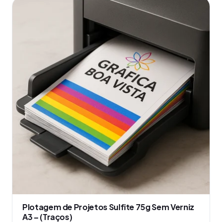
produto
tem
várias
variantes.
As
opções
podem
ser
escolhidas
na
página
do
produto
Plotagem de Projetos Sulfite 75g Sem Verniz
A3 – (Traços)