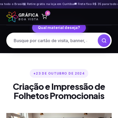
odo o Brasil
🏪 Retire grátis na loja em Curitiba
🚚 Frete fixo R$ 35 para todo o Bra
Pular
0
GRÁFICA
para
BOA VISTA
o
Qual material deseja?
conteúdo
23 DE OUTUBRO DE 2024
Criação e Impressão de
Folhetos Promocionais