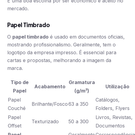
É uma boa escolha por ser econômico e aceito no
mercado.
Papel Timbrado
O
papel timbrado
é usado em documentos oficiais,
mostrando profissionalismo. Geralmente, tem o
logotipo da empresa impresso. É essencial para
cartas e propostas, melhorando a imagem da
marca.
Tipo de
Gramatura
Acabamento
Utilização
Papel
(g/m²)
Papel
Catálogos,
Brilhante/Fosco
63 a 350
Couché
Folders, Flyers
Papel
Livros, Revistas,
Texturizado
50 a 300
Offset
Documentos
Papel
Geralmente
Correspondência