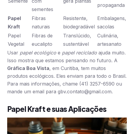
Semente
com
gera plantas
propaganda
sementes
Papel
Fibras
Resistente,
Embalagens,
Kraft
naturais
biodegradável
sacolas
Papel
Fibras de
Translúcido,
Culinária,
Vegetal
eucalipto
sustentável
artesanato
Usar
papel ecológico
e
papel reciclado
ajuda muito.
Isso mostra que estamos pensando no futuro. A
Gráfica Boa Vista
, em Curitiba, tem muitos
produtos ecológicos. Eles enviam para todo o Brasil.
Para mais informações, chame (41) 3257-6590 ou
mande um email para
gbv.contato@gmail.com
.
Papel Kraft e suas Aplicações