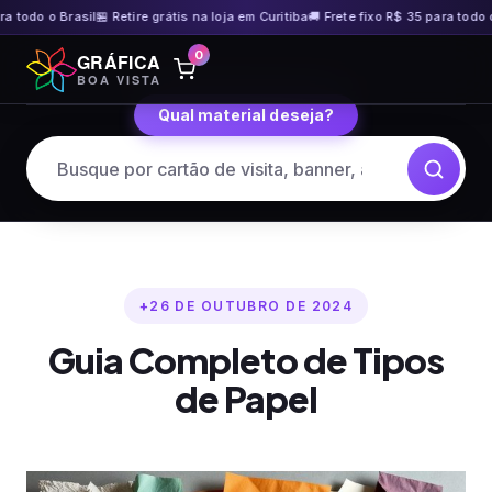
do o Brasil
🏪 Retire grátis na loja em Curitiba
🚚 Frete fixo R$ 35 para todo o Bra
Pular
0
GRÁFICA
para
BOA VISTA
o
Qual material deseja?
conteúdo
26 DE OUTUBRO DE 2024
Guia Completo de Tipos
de Papel