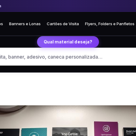
Frete fixo R$ 35 para todo o Brasil
🏪 Retire grátis na loja em Curitiba
os
Banners e Lonas
Cartões de Visita
Flyers, Folders e Panfletos
Qual material deseja?