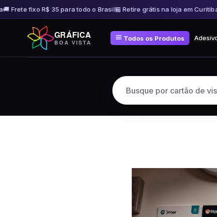
 Frete fixo R$ 35 para todo o Brasil
🏪 Retire grátis na loja em Curitiba
🚚 
Pular
GRÁFICA
para
Adesiv
Todos os Produtos
BOA VISTA
o
conteúdo