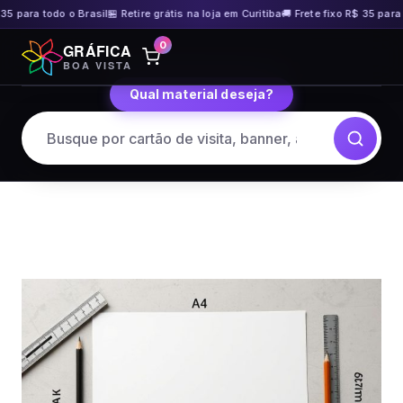
35 para todo o Brasil
🏪 Retire grátis na loja em Curitiba
🚚 Frete fixo R$ 35 para 
Pular
0
GRÁFICA
para
BOA VISTA
o
Qual material deseja?
conteúdo