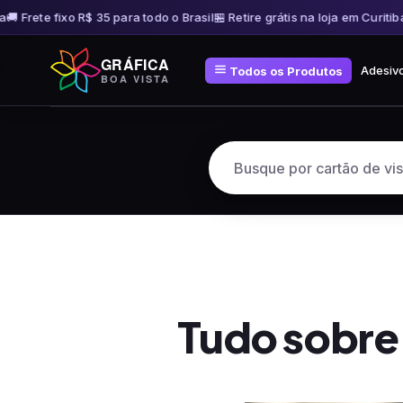
 Frete fixo R$ 35 para todo o Brasil
🏪 Retire grátis na loja em Curitiba
🚚 
Pular
GRÁFICA
para
Adesiv
Todos os Produtos
BOA VISTA
o
conteúdo
Tudo sobre