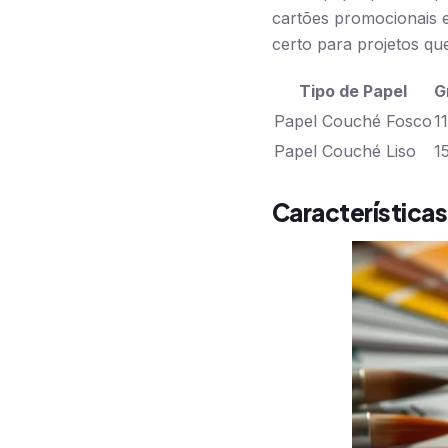
cartões promocionais e
certo para projetos qu
Tipo de Papel
G
Papel Couché Fosco
1
Papel Couché Liso
1
Característica