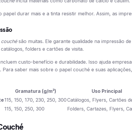
couché
inclui materiais como carbonato de cálcio e caulim.
 papel durar mais e a tinta resistir melhor. Assim, as impr
essão
 couché
são muitas. Ele garante qualidade na impressão de
catálogos, folders e cartões de visita.
ncluem custo-benefício e durabilidade. Isso ajuda empresa
. Para saber mais sobre o papel couché e suas aplicações, 
Gramatura (g/m²)
Uso Principal
te
115, 150, 170, 230, 250, 300
Catálogos, Flyers, Cartões de
115, 150, 250, 300
Folders, Cartazes, Flyers, C
 Couché