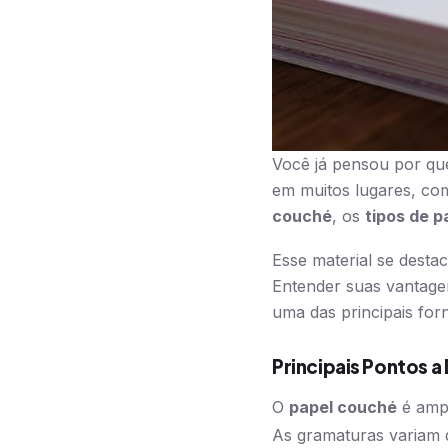
Você já pensou por q
em muitos lugares, co
couché
, os
tipos de 
Esse material se desta
Entender suas vantage
uma das principais for
Principais Pontos a
O
papel couché
é ampl
As gramaturas variam d