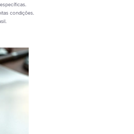
específicas.
tas condições.
il.