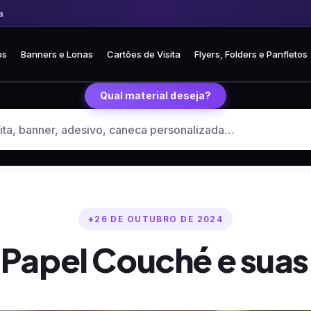
Frete fixo R$ 35 para todo o Brasil
🏪 Retire grátis na loja em Curitiba
os
Banners e Lonas
Cartões de Visita
Flyers, Folders e Panfletos
Qual material deseja?
26 DE OUTUBRO DE 2024
 Papel Couché e suas