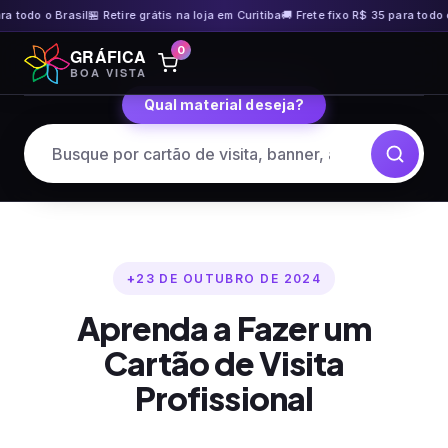
do o Brasil
🏪 Retire grátis na loja em Curitiba
🚚 Frete fixo R$ 35 para todo o Bra
Pular
0
GRÁFICA
para
BOA VISTA
o
Qual material deseja?
conteúdo
23 DE OUTUBRO DE 2024
Aprenda a Fazer um
Cartão de Visita
Profissional