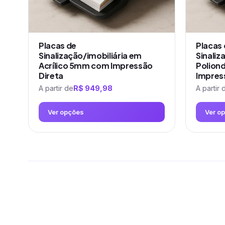
na
na
página
página
do
do
produto
produto
Placas de
Placas
Sinalização/imobiliária em
Sinaliz
Acrílico 5mm com Impressão
Polion
Direta
Impres
A partir de
R$
949,98
A partir 
Ver opções
Ver o
Este
Este
produto
produto
tem
tem
várias
várias
variantes.
variantes.
As
As
opções
opções