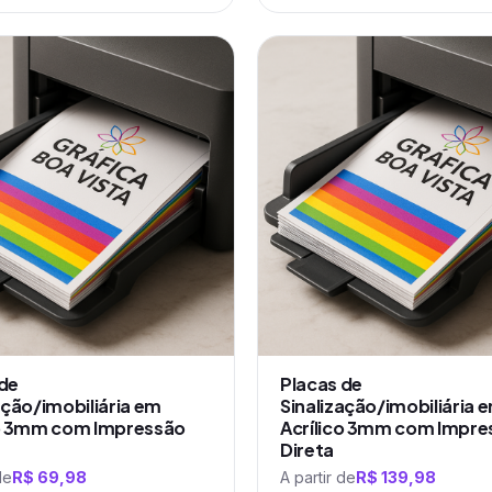
Este
produto
tem
várias
variantes.
As
opções
podem
ser
escolhidas
na
página
do
produto
 de
Placas de
ação/imobiliária em
Sinalização/imobiliária 
co 3mm com Impressão
Acrílico 3mm com Impre
Direta
de
R$
69,98
A partir de
R$
139,98