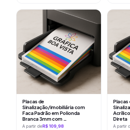
Este
Este
produto
produto
tem
tem
várias
várias
variantes.
variantes.
As
As
opções
opções
podem
podem
ser
ser
escolhidas
escolhidas
na
na
página
página
do
do
produto
produto
Placas de
Placas
Sinalização/imobiliária com
Sinaliz
Faca Padrão em Polionda
Acríli
Branca 3mm com …
Direta
A partir de
R$
109,98
A partir 