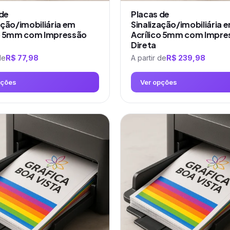
do
produto
 de
Placas de
ação/imobiliária em
Sinalização/imobiliária 
co 5mm com Impressão
Acrílico 5mm com Impre
Direta
de
R$
77,98
A partir de
R$
239,98
pções
Ver opções
Este
produto
tem
várias
variantes.
As
opções
podem
ser
escolhidas