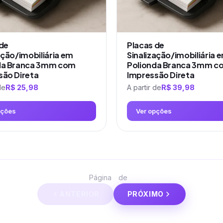
na
página
do
produto
 de
Placas de
ação/imobiliária em
Sinalização/imobiliária 
da Branca 3mm com
Polionda Branca 3mm c
são Direta
Impressão Direta
de
R$
25,98
A partir de
R$
39,98
pções
Ver opções
Este
produto
tem
várias
1
2
Página
de
variantes.
ANTERIOR
PRÓXIMO
As
opções