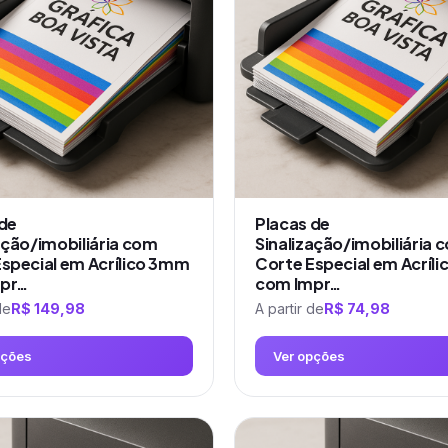
 de
Placas de
ação/imobiliária com
Sinalização/imobiliária 
special em Acrílico 3mm
Corte Especial em Acríl
pr…
com Impr…
de
R$
149,98
A partir de
R$
74,98
pções
Ver opções
Este
produto