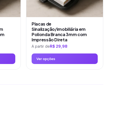
na
página
do
produto
Placas de
em
Sinalização/imobiliária em
om
Polionda Branca 3mm com
Impressão Direta
A partir de
R$
29,98
Ver opções
Este
produto
tem
várias
variantes.
As
opções