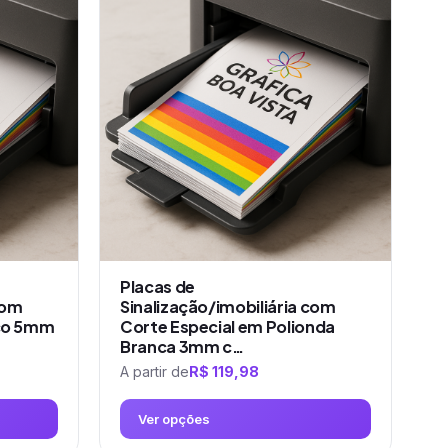
tem
várias
variantes.
As
opções
podem
ser
escolhidas
na
página
do
produto
Placas de
com
Sinalização/imobiliária com
ico 5mm
Corte Especial em Polionda
Branca 3mm c…
A partir de
R$
119,98
Ver opções