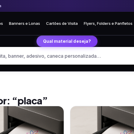
Frete fixo R$ 35 para todo o Brasil
🏪 Retire grátis na loja em Curitiba
os
Banners e Lonas
Cartões de Visita
Flyers, Folders e Panfletos
Qual material deseja?
or: “placa”