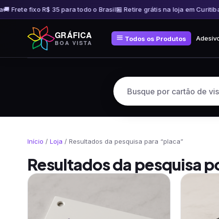
 Frete fixo R$ 35 para todo o Brasil
🏪 Retire grátis na loja em Curitiba
🚚 
Pular
GRÁFICA
para
Adesiv
Todos os Produtos
BOA VISTA
o
conteúdo
Início
/
Loja
/ Resultados da pesquisa para “placa”
Resultados da pesquisa p