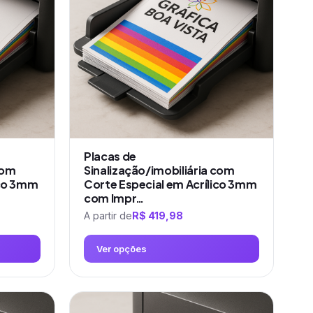
Placas de
com
Sinalização/imobiliária com
ico 3mm
Corte Especial em Acrílico 3mm
com Impr…
A partir de
R$
419,98
Ver opções
Este
produto