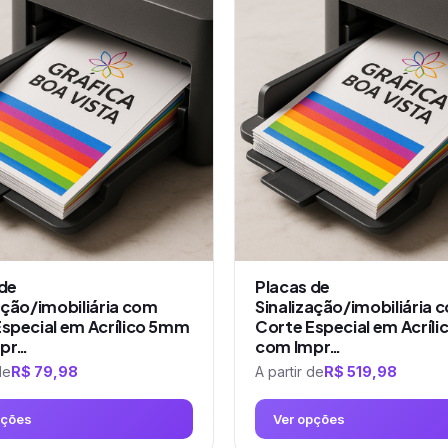
tem
várias
variantes.
As
opções
podem
ser
escolhidas
na
página
do
produto
 de
Placas de
ação/imobiliária com
Sinalização/imobiliária 
special em Acrílico 5mm
Corte Especial em Acríl
pr…
com Impr…
de
R$
79,98
A partir de
R$
519,98
pções
Ver opções