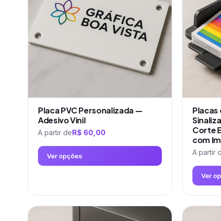
Placa PVC Personalizada —
Placas
Adesivo Vinil
Sinaliz
Corte E
A partir de
R$
60,00
com Im
A partir 
Ver opções
Ver o
Este
produto
Este
tem
produto
várias