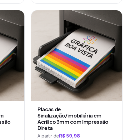
Este
produto
tem
várias
variantes.
As
opções
podem
ser
escolhidas
na
página
do
produto
Placas de
em
Sinalização/imobiliária em
ssão
Acrílico 3mm com Impressão
Direta
A partir de
R$
59,98