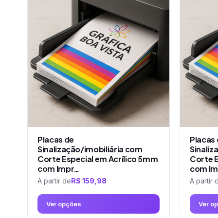
tem
variantes.
várias
As
variantes.
opções
As
podem
opções
ser
podem
escolhidas
ser
na
escolhidas
página
na
do
página
produto
do
produto
Placas de
Placas
Sinalização/imobiliária com
Sinaliz
Corte Especial em Acrílico 5mm
Corte E
com Impr…
com Im
A partir de
R$
159,98
A partir 
Ver opções
Ver o