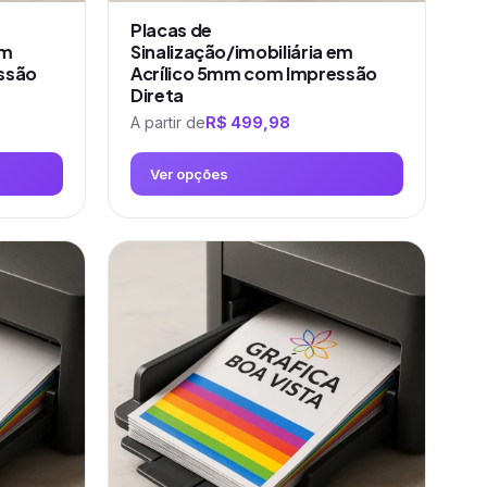
do
produto
Placas de
em
Sinalização/imobiliária em
ssão
Acrílico 5mm com Impressão
Direta
A partir de
R$
499,98
Ver opções
Este
produto
tem
várias
variantes.
As
opções
podem
ser
escolhidas