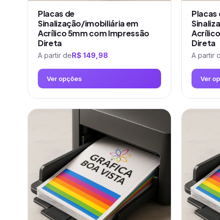
do
do
produto
produto
Placas de
Placas
Sinalização/imobiliária em
Sinaliz
Acrílico 5mm com Impressão
Acríli
Direta
Direta
A partir de
R$
149,98
A partir 
Ver opções
Ver o
Este
Este
produto
produto
tem
tem
várias
várias
variantes.
variantes.
As
As
opções
opções
podem
podem
ser
ser
escolhidas
escolhidas